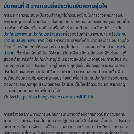
ขั้นตอนที่ 8 วางแผนซื้อประกันเพิ่มความอุ่นใจ
การบริหารความเสี่ยงเป็นส่วนสำคัญที่ไม่ควรมองข้ามในการวางแผนการเงิน
เพราะเหตุการณ์ไม่คาดฝันอาจส่งผลกระทบต่อเงินออมและเงินลงทุนของคุณได้
การทำประกันจึงเปรียบเสมือนเครื่องมือช่วยโอนย้ายความเสี่ยง ไม่ว่าจะเป็น
ประกันสุขภาพ
และ
ประกันโรคร้ายแรง
เพื่อรองรับค่ารักษาพยาบาล หรือ
ประกัน
ชีวิตแบบสะสมทรัพย์
เพื่อช่วยบริหารความเสี่ยงทั้งด้านชีวิตและการเงิน รวมถึง
ช่วยสร้างหลักประกันให้ครอบครัว ควบคู่ไปกับการวางแผนเกษียณด้วย
ประกัน
บำนาญ
ที่จะช่วยให้คุณมีเงินไว้ใช้จ่ายในวัยเกษียณ ซึ่งไม่ต้องรอให้ถึงช่วงอายุที่
สูงวัย ก็สามารถทำประกันบำนาญได้ เริ่มวางแผนตั้งแต่อายุน้อย ค่าเบี้ยประกัน
จะยิ่งถูกกว่าการทำประกันบำนาญในช่วงอายุที่สูงขึ้น ซึ่งปัจจุบันสามารถเลือกซื้อ
ประกันผ่านช่องทางออนไลน์ได้อย่างสะดวก สามารถลองกดคำนวณเบี้ยเพื่อ
เปรียบเทียบความคุ้มครองและผลประโยชน์ เพื่อให้ได้แผนประกันที่ตรงกับความ
ต้องการของคุณที่สุด และกดซื้อออนไลน์ผ่านเว็บไซต์ได้ด้วยตัวเอง สามารถดู
รายละเอียดแผนประกันเพิ่มเติม ได้ที่
เว็บไซต์
https://bla.bangkoklife.com/qxpslUPUHn
การสร้างอิสรภาพทางการเงินคือการเดินทางที่ต้องอาศัยทั้งวินัย ความอดทน
และการวางแผนอย่างเป็นระบบ การปฏิบัติตามทั้ง 8 ขั้นตอน ตั้งแต่การประเมิน
สถานะการเงิน การจัดการหนี้สิน การออมอย่างสม่ำเสมอ ไปจนถึงการลงทุนและ
บริหารความเสี่ยง จะช่วยสร้างรากฐานทางการเงินที่แข็งแกร่งให้แก่คุณ นำไปสู่