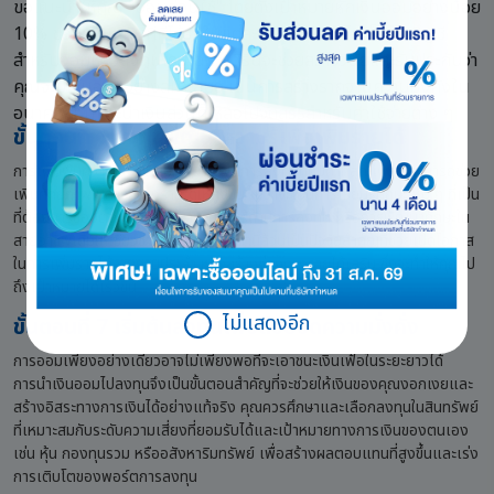
ขอแนะนำให้คุณ "ออมก่อนใช้" โดยตั้งเป้าหมายหักเงินออมอย่างน้อย
10% ของรายได้ทันทีที่ได้รับในแต่ละเดือน เพื่อนำไปเก็บในบัญชี
สำหรับออมหรือลงทุนโดยเฉพาะ วิธีนี้จะช่วยสร้างวินัยและรับประกันว่า
คุณจะมีเงินออมอย่างสม่ำเสมอ เป็นการสร้างรากฐานความมั่งคั่งใน
อนาคตก่อนที่จะนำเงินส่วนที่เหลือไปจัดสรรสำหรับค่าใช้จ่ายต่าง ๆ
ขั้นตอนที่ 6 ลงทุนพัฒนาความรู้เพื่อเพิ่มรายได้
การเพิ่มพูนความรู้และทักษะเป็นหนึ่งในการลงทุนที่คุ้มค่าที่สุด เพราะสามารถช่วย
เพิ่มศักยภาพในการสร้างรายได้ให้สูงขึ้น ไม่ว่าจะเป็นการเรียนรู้ทักษะใหม่ ๆ ที่เป็น
ที่ต้องการของตลาด การศึกษาหาความรู้ด้านการลงทุน หรือการพัฒนาทักษะใน
สายอาชีพเดิมให้เชี่ยวชาญยิ่งขึ้น สิ่งเหล่านี้ล้วนเป็นปัจจัยสำคัญที่ช่วยเปิดโอกาส
ในการเพิ่มรายได้จากงานประจำ หรือสร้างช่องทางรายได้เสริม ซึ่งจะทำให้คุณไป
ถึงเป้าหมายได้เร็วขึ้น
ไม่แสดงอีก
ขั้นตอนที่ 7 เริ่มต้นลงทุนเพื่อต่อยอดความมั่งคั่ง
การออมเพียงอย่างเดียวอาจไม่เพียงพอที่จะเอาชนะเงินเฟ้อในระยะยาวได้
การนำเงินออมไปลงทุนจึงเป็นขั้นตอนสำคัญที่จะช่วยให้เงินของคุณงอกเงยและ
สร้างอิสระทางการเงินได้อย่างแท้จริง คุณควรศึกษาและเลือกลงทุนในสินทรัพย์
ที่เหมาะสมกับระดับความเสี่ยงที่ยอมรับได้และเป้าหมายทางการเงินของตนเอง
เช่น หุ้น กองทุนรวม หรืออสังหาริมทรัพย์ เพื่อสร้างผลตอบแทนที่สูงขึ้นและเร่ง
การเติบโตของพอร์ตการลงทุน