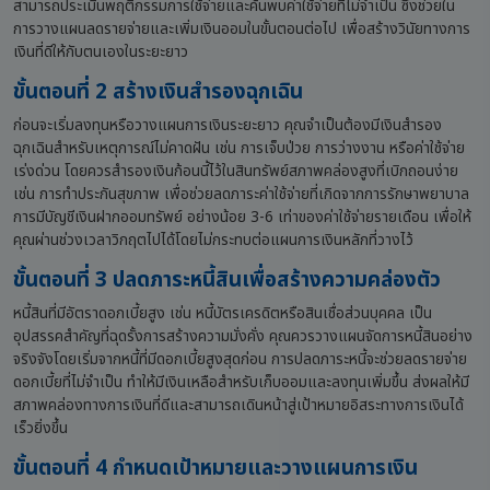
สามารถประเมินพฤติกรรมการใช้จ่ายและค้นพบค่าใช้จ่ายที่ไม่จำเป็น ซึ่งช่วยใน
การวางแผนลดรายจ่ายและเพิ่มเงินออมในขั้นตอนต่อไป เพื่อสร้างวินัยทางการ
เงินที่ดีให้กับตนเองในระยะยาว
ขั้นตอนที่ 2 สร้างเงินสำรองฉุกเฉิน
ก่อนจะเริ่มลงทุนหรือวางแผนการเงินระยะยาว คุณจำเป็นต้องมีเงินสำรอง
ฉุกเฉินสำหรับเหตุการณ์ไม่คาดฝัน เช่น การเจ็บป่วย การว่างงาน หรือค่าใช้จ่าย
เร่งด่วน โดยควรสำรองเงินก้อนนี้ไว้ในสินทรัพย์สภาพคล่องสูงที่เบิกถอนง่าย
เช่น การทำประกันสุขภาพ เพื่อช่วยลดภาระค่าใช้จ่ายที่เกิดจากการรักษาพยาบาล
การมีบัญชีเงินฝากออมทรัพย์ อย่างน้อย 3-6 เท่าของค่าใช้จ่ายรายเดือน เพื่อให้
คุณผ่านช่วงเวลาวิกฤตไปได้โดยไม่กระทบต่อแผนการเงินหลักที่วางไว้
ขั้นตอนที่ 3 ปลดภาระหนี้สินเพื่อสร้างความคล่องตัว
หนี้สินที่มีอัตราดอกเบี้ยสูง เช่น หนี้บัตรเครดิตหรือสินเชื่อส่วนบุคคล เป็น
อุปสรรคสำคัญที่ฉุดรั้งการสร้างความมั่งคั่ง คุณควรวางแผนจัดการหนี้สินอย่าง
จริงจังโดยเริ่มจากหนี้ที่มีดอกเบี้ยสูงสุดก่อน การปลดภาระหนี้จะช่วยลดรายจ่าย
ดอกเบี้ยที่ไม่จำเป็น ทำให้มีเงินเหลือสำหรับเก็บออมและลงทุนเพิ่มขึ้น ส่งผลให้มี
สภาพคล่องทางการเงินที่ดีและสามารถเดินหน้าสู่เป้าหมายอิสระทางการเงินได้
เร็วยิ่งขึ้น
ขั้นตอนที่ 4 กำหนดเป้าหมายและวางแผนการเงิน