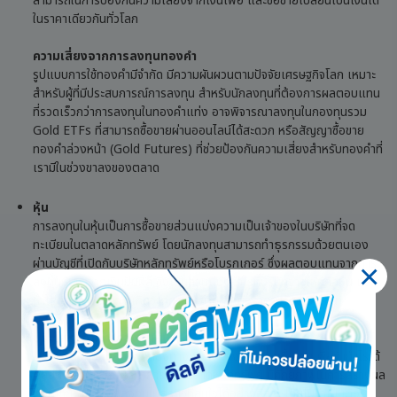
สามารถในการป้องกันความเสี่ยงจากเงินเฟ้อ และซื้อขายเปลี่ยนเป็นเงินได้
ในราคาเดียวกันทั่วโลก
ความเสี่ยงจากการลงทุนทองคำ
รูปแบบการใช้ทองคำมีจำกัด มีความผันผวนตามปัจจัยเศรษฐกิจโลก เหมาะ
สำหรับผู้ที่มีประสบการณ์การลงทุน สำหรับนักลงทุนที่ต้องการผลตอบแทน
ที่รวดเร็วกว่าการลงทุนในทองคำแท่ง อาจพิจารณาลงทุนในกองทุนรวม
Gold ETFs ที่สามารถซื้อขายผ่านออนไลน์ได้สะดวก หรือสัญญาซื้อขาย
ทองคำล่วงหน้า (Gold Futures) ที่ช่วยป้องกันความเสี่ยงสำหรับทองคำที่
เรามีในช่วงขาลงของตลาด
หุ้น
การลงทุนในหุ้นเป็นการซื้อขายส่วนแบ่งความเป็นเจ้าของในบริษัทที่จด
ทะเบียนในตลาดหลักทรัพย์ โดยนักลงทุนสามารถทำธุรกรรมด้วยตนเอง
ผ่านบัญชีที่เปิดกับบริษัทหลักทรัพย์หรือโบรกเกอร์ ซึ่งผลตอบแทนจากการ
ลงทุนหุ้นมาจากเงินปันผล ซึ่งเป็นส่วนแบ่งกำไรที่บริษัทจ่ายให้ผู้ถือหุ้น และ
กำไรส่วนต่างราคา ที่เกิดจากการซื้อขายหุ้นเมื่อราคาปรับตัวสูงขึ้น
ประโยชน์จากการลงทุนหุ้น
เป็นการลงทุนที่มีสภาพคล่องทางการเงินสูง สามารถซื้อขายเพื่อทำกำไรได้
ตลอดเวลาในช่วงเปิดทำการของตลาดหลักทรัพย์ มีศักยภาพในการสร้างผล
ตอบแทนสูง เลือกลงทุนในธุรกิจที่สนใจได้อย่างอิสระ โดยไม่จำเป็นต้อง