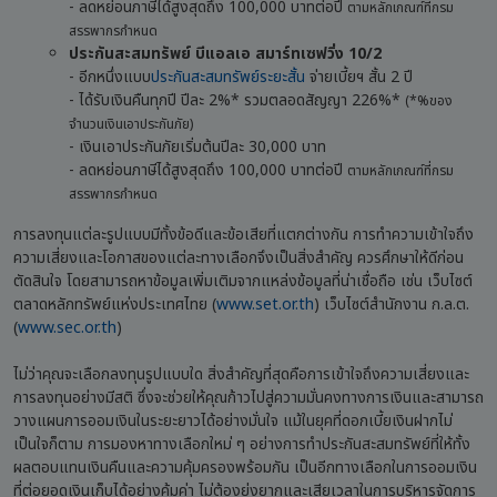
- ลดหย่อนภาษีได้สูงสุดถึง 100,000 บาทต่อปี
ตามหลักเกณฑ์ที่กรม
สรรพากรกำหนด
ประกันสะสมทรัพย์ บีแอลเอ สมาร์ทเซฟวิ่ง 10/2
- อีกหนึ่งแบบ
ประกันสะสมทรัพย์ระยะสั้น
จ่ายเบี้ยฯ สั้น 2 ปี
- ได้รับเงินคืนทุกปี ปีละ 2%* รวมตลอดสัญญา 226%*
(*%ของ
จำนวนเงินเอาประกันภัย)
- เงินเอาประกันภัยเริ่มต้นปีละ 30,000 บาท
- ลดหย่อนภาษีได้สูงสุดถึง 100,000 บาทต่อปี
ตามหลักเกณฑ์ที่กรม
สรรพากรกำหนด
การลงทุนแต่ละรูปแบบมีทั้งข้อดีและข้อเสียที่แตกต่างกัน การทำความเข้าใจถึง
ความเสี่ยงและโอกาสของแต่ละทางเลือกจึงเป็นสิ่งสำคัญ ควรศึกษาให้ดีก่อน
ตัดสินใจ โดยสามารถหาข้อมูลเพิ่มเติมจากแหล่งข้อมูลที่น่าเชื่อถือ เช่น เว็บไซต์
ตลาดหลักทรัพย์แห่งประเทศไทย (
www.set.or.th
) เว็บไซต์สำนักงาน ก.ล.ต.
(
www.sec.or.th
)
ไม่ว่าคุณจะเลือกลงทุนรูปแบบใด สิ่งสำคัญที่สุดคือการเข้าใจถึงความเสี่ยงและ
การลงทุนอย่างมีสติ ซึ่งจะช่วยให้คุณก้าวไปสู่ความมั่นคงทางการเงินและสามารถ
วางแผนการออมเงินในระยะยาวได้อย่างมั่นใจ แม้ในยุคที่ดอกเบี้ยเงินฝากไม่
เป็นใจก็ตาม การมองหาทางเลือกใหม่ ๆ อย่างการทำประกันสะสมทรัพย์ที่ให้ทั้ง
ผลตอบแทนเงินคืนและความคุ้มครองพร้อมกัน เป็นอีกทางเลือกในการออมเงิน
ที่ต่อยอดเงินเก็บได้อย่างคุ้มค่า ไม่ต้องยุ่งยากและเสียเวลาในการบริหารจัดการ