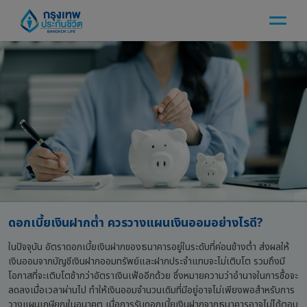
ดอกเบี้ยเงินฝากต่ำ ควรวางแผนเงินออมอย่างไรดี?
ในปัจจุบัน อัตราดอกเบี้ยเงินฝากของธนาคารอยู่ในระดับที่ค่อนข้างต่ำ ส่งผลให้
เงินออมจากบัญชีเงินฝากออมทรัพย์และฝากประจำแทบจะไม่เติบโต รวมถึงมี
โอกาสที่จะเติบโตช้ากว่าอัตราเงินเฟ้ออีกด้วย ซึ่งหมายความว่าอำนาจในการซื้อจะ
ลดลงเมื่อเวลาผ่านไป ทำให้เงินออมจำนวนเดิมที่มีอยู่อาจไม่เพียงพอสำหรับการ
วางแผนเกษียณในอนาคต เมื่อการรับดอกเบี้ยเงินฝากจากธนาคารอาจไม่ได้ตอบ