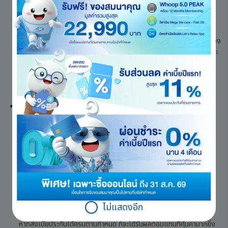
ลงทุนก่อตั้งธุรกิจเอง
ความเสี่ยงจากการลงทุนหุ้น
หุ้นเป็นสินทรัพย์ที่มีความผันผวนสูง โดยราคามีการปรับขึ้นลงอย่างต่อเนื่อง
และมีโอกาสที่จะขาดทุน นักลงทุนในหุ้นจึงต้องยอมรับความเสี่ยงในลักษณะ
เดียวกันกับเจ้าของบริษัท การลงทุนในหุ้นจึงเหมาะสมกับผู้ที่มีเวลาในการ
ติดตามข้อมูลข่าวสารและวิเคราะห์การลงทุนอย่างสม่ำเสมอ รวมถึงผู้ที่มี
ประสบการณ์การลงทุนพอสมควร
ประกันสะสมทรัพย์
ประกันสะสมทรัพย์เป็นประกันชีวิตรูปแบบหนึ่ง ที่ให้ทั้งความคุ้มครองชีวิต
ควบคู่กับการออมเงิน โดยจะได้รับผลตอบแทนทั้งระหว่างสัญญาและเมื่อ
ครบกำหนดสัญญาตามที่ระบุไว้ในกรมธรรม์ โดยผลตอบแทนของหลาย ๆ
แบบประกัน ได้รับมากกว่าอัตราดอกเบี้ยเงินฝาก
ประโยชน์จากการลงทุนซื้อประกันสะสมทรัพย์
ประกันชีวิตสะสมทรัพย์เป็นรูปแบบการลงทุนที่มีความเสี่ยงต่ำและให้ผล
ตอบแทนที่แน่นอน มีจุดเด่นในการให้ความคุ้มครองชีวิตแก่ผู้ถือกรมธรรม์
ซึ่งสร้างความมั่นใจว่าครอบครัวจะยังคงมีความมั่นคงทางการเงินแม้ผู้ทำ
ไม่แสดงอีก
ประกันเสียชีวิต นอกจากนี้ ยังมอบสิทธิประโยชน์ในการลดหย่อนภาษี และ
หากส่งเบี้ยประกันได้ครบตามกำหนด ก็จะได้รับผลตอบแทนที่คุ้มค่ามากยิ่ง