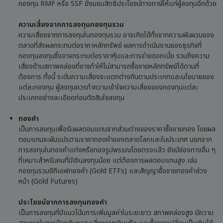
กองทุน RMF หรือ SSF ยังมอบสิทธิประโยชน์ทางภาษีให้แก่ผู้ลงทุนอีกด้วย
ความเสี่ยงจากการลงทุนกองทุนรวม
ความเสี่ยงจากการลงทุนในกองทุนรวม อาจเกิดได้ทั้งจากความผันผวนของ
ตลาดที่ส่งผลกระทบต่อราคาหลักทรัพย์ ผลการดำเนินงานของธุรกิจที่
กองทุนลงทุนซึ่งอาจกระทบต่อราคาหุ้นและการจ่ายดอกเบี้ย รวมถึงความ
เสี่ยงด้านสภาพคล่องที่อาจทำให้ไม่สามารถซื้อขายหลักทรัพย์ได้ตามที่
ต้องการ ทั้งนี้ ระดับความเสี่ยงจะแตกต่างกันตามประเภทและนโยบายของ
แต่ละกองทุน ผู้ลงทุนควรทำความเข้าใจความเสี่ยงของกองทุนแต่ละ
ประเภทอย่างละเอียดก่อนตัดสินใจลงทุน
ทองคำ
เป็นการลงทุนเพื่อรับผลตอบแทนจากส่วนต่างของราคาซื้อขายทอง โดยผล
ตอบแทนจะผันแปรตามราคาทองคำของตลาดโลกและในประเทศ นอกจาก
การลงทุนในทองคำแท่งหรือทองรูปพรรณโดยตรงแล้ว ยังมีช่องทางอื่น ๆ
ที่เหมาะสำหรับคนที่มีเงินลงทุนน้อย แต่ต้องการผลตอบแทนสูง เช่น
กองทุนรวมอีทีเอฟทองคํา (Gold ETFs) และสัญญาซื้อขายทองคำล่วง
หน้า (Gold Futures)
ประโยชน์จากการลงทุนทองคำ
เป็นการลงทุนที่มีแนวโน้มการเพิ่มมูลค่าในระยะยาว สภาพคล่องสูง มีความ