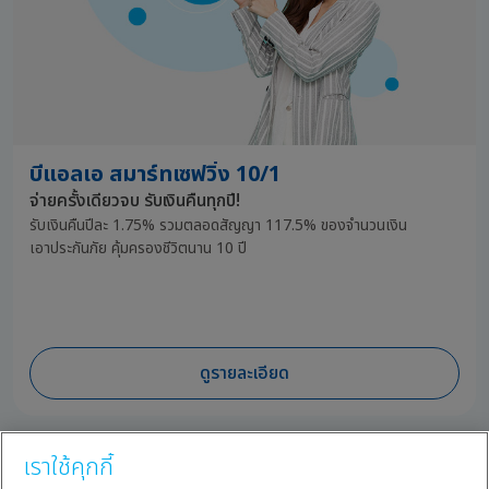
บีแอลเอ สมาร์ทเซฟวิ่ง 10/1
จ่ายครั้งเดียวจบ รับเงินคืนทุกปี!
รับเงินคืนปีละ 1.75% รวมตลอดสัญญา 117.5%
ของจำนวนเงิน
เอา
ประกันภัย
คุ้มครองชีวิตนาน 10 ปี
ดูรายละเอียด
เราใช้คุกกี้