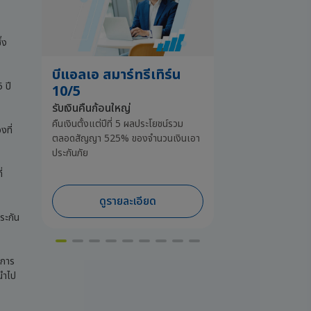
่ง
บีแอลเอ สมาร์ทรีเทิร์น
บีแอลเอ สมา
 ปี
10/5
10/1
รับเงินคืนก้อนใหญ่
จ่ายครั้งเดียวจบ 
คืนเงินตั้งแต่ปีที่ 5 ผลประโยชน์รวม
รับเงินคืนปีละ 1
งที่
ตลอดสัญญา 525% ของจำนวนเงินเอา
117.5%
ของจำนวน
ประกันภัย
คุ้มครองชีวิตนาน 1
่
ดูรายละเอียด
ดูราย
ระกัน
กการ
่นำไป