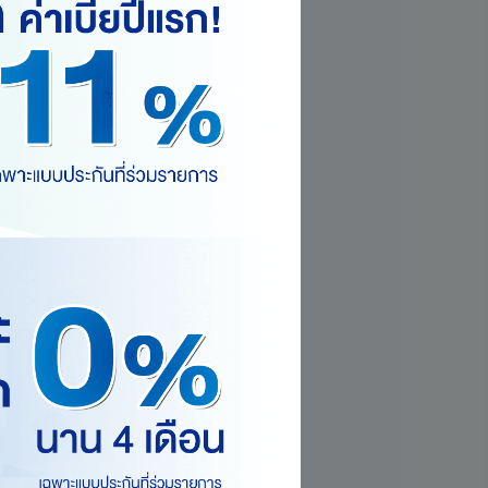
ร้อม
ม์