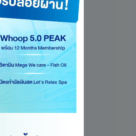
เสีย
ือ
(การ
า 180
 บาทต่อ
แม่ร่วม