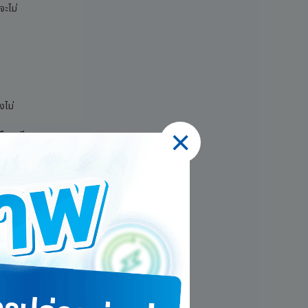
จะไม่
งไม่
ืนภาษี
ครอง
าญไปลด
ยชน์