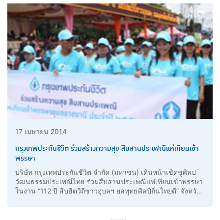
17 เมษายน 2014
กรุงเทพประกันชีวิต ร่วมสร้างความสุข สืบสานประเพณีแห่เทียนเข้า
พรรษา
บริษัท กรุงเทพประกันชีวิต จำกัด (มหาชน) เดินหน้าเชิดชูศิลป
วัฒนธรรมประเพณีไทย ร่วมสืบสานประเพณีแห่เทียนเข้าพรรษา
ในงาน “112 ปี สืบฮีตวิถีชาวอุบลฯ ยลพุทธศิลป์ถิ่นไทยดี” จังหวัด
อุบลราชธานี เมื่อวันที่ 23 กรกฎาคม ที่ผ่านมา