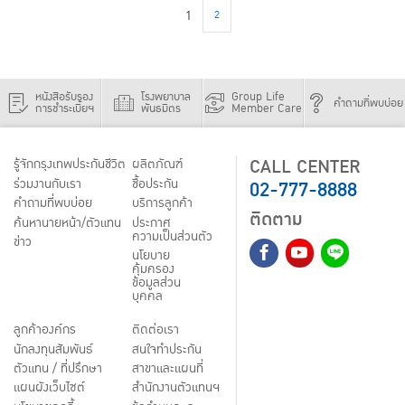
1
2
หนังสือรับรอง
โรงพยาบาล
Group Life
คำถามที่พบบ่อย
การชำระเบี้ยฯ
พันธมิตร
Member Care
CALL CENTER
รู้จักกรุงเทพประกันชีวิต
ผลิตภัณฑ์
02-777-8888
ร่วมงานกับเรา
ชื้อประกัน
คำถามที่พบบ่อย
บริการลูกค้า
ติดตาม
ค้นหานายหน้า/ตัวแทน
ประกาศ
ความเป็นส่วนตัว
ข่าว
นโยบาย
คุ้มครอง
ข้อมูลส่วน
บุคคล
ลูกค้าองค์กร
ติดต่อเรา
นักลงทุนสัมพันธ์
สนใจทำประกัน
ตัวแทน / ที่ปรึกษา
สาขาและแผนที่
แผนผังเว็บไซต์
สำนักงานตัวแทนฯ