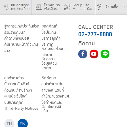
หนังสือรับรอง
โรงพยาบาล
Group Life
คำถามที่พบบ่อย
การชำระเบี้ยฯ
พันธมิตร
Member Care
CALL CENTER
รู้จักกรุงเทพประกันชีวิต
ผลิตภัณฑ์
02-777-8888
ร่วมงานกับเรา
ชื้อประกัน
คำถามที่พบบ่อย
บริการลูกค้า
ติดตาม
ค้นหานายหน้า/ตัวแทน
ประกาศ
ความเป็นส่วนตัว
ข่าว
นโยบาย
คุ้มครอง
ข้อมูลส่วน
บุคคล
ลูกค้าองค์กร
ติดต่อเรา
นักลงทุนสัมพันธ์
สนใจทำประกัน
ตัวแทน / ที่ปรึกษา
สาขาและแผนที่
แผนผังเว็บไซต์
สำนักงานตัวแทนฯ
นโยบายคุกกี้
ข้อกำหนดและ
เงื่อนไขการใช้
Third-Party Notices
บริการ
TH
EN