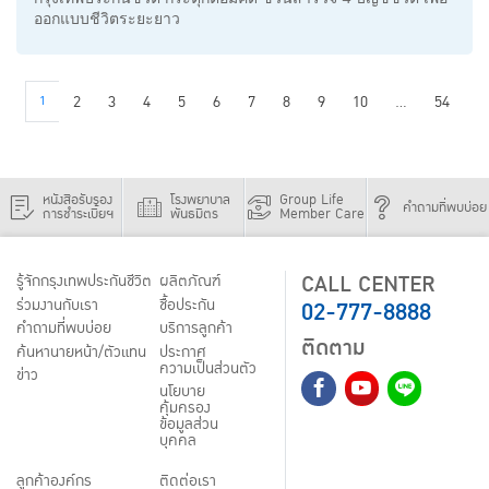
ออกแบบชีวิตระยะยาว
1
2
3
4
5
6
7
8
9
10
...
54
หนังสือรับรอง
โรงพยาบาล
Group Life
คำถามที่พบบ่อย
การชำระเบี้ยฯ
พันธมิตร
Member Care
CALL CENTER
รู้จักกรุงเทพประกันชีวิต
ผลิตภัณฑ์
02-777-8888
ร่วมงานกับเรา
ชื้อประกัน
คำถามที่พบบ่อย
บริการลูกค้า
ติดตาม
ค้นหานายหน้า/ตัวแทน
ประกาศ
ความเป็นส่วนตัว
ข่าว
นโยบาย
คุ้มครอง
ข้อมูลส่วน
บุคคล
ลูกค้าองค์กร
ติดต่อเรา