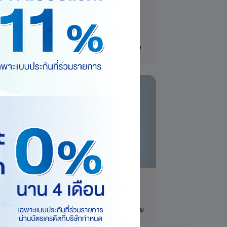
บมือภาวะเศรษฐกิจถดถอย ด้วยแผนเงิน
มที่มั่นคง
บมือภาวะเศรษฐกิจถดถอยด้วย 8 วิธี เริ่มจากตรวจ
ขภาพการเงิน ทำบัญชีรายรับรายจ่าย เก็บเงินสำรอง
กเฉิน และวางแผนทำประกันสะสมทรัพย์รับมือเงินเฟ้อ
าะลึก! มะเร็งมีกี่ระยะ ระยะไหนอันตรายสุด
ร้อมแนวทางรักษา
เร็งมีกี่ระยะ? มะเร็งแบ่งเป็น 5 ระยะ คือระยะ 0-4 โดย
ยะที่ 4 แพร่กระจายและอันตรายที่สุด แนวทางการ