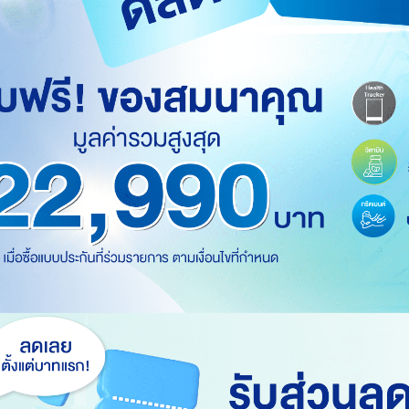
-
เช็ก! 6 สัญญาณเตือนเส้นเลือดในสมองแตก
5 
ที่ไม่ควรมองข้าม
ให
วน
เส้นเลือดในสมองแตกมีโอกาสรอดสูงหากถึงมือแพทย์
เป
น
ใน 4.5 ชม. เช็ก 6 อาการเตือน BE FAST เช่น หน้าเบี้ยว
ทั
อน
แขนอ่อนแรง พูดไม่ชัด เพื่อรักษาชีวิตทันท่วงที
แผ