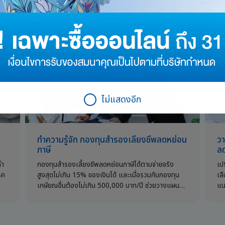
่น
ปอดอักเสบ ควรดูแลรักษาตามอาการและป้องกันด้วย
รั
วัคซีน
รุ
ไม่แสดงอีก
ทำความรู้จัก กองทุนสำรองเลี้ยงชีพลดหย่อน
วา
ภาษี
ลด
่า
กองทุนสำรองเลี้ยงชีพลดหย่อนภาษีได้ตามจ่ายจริง
เป
รค
สูงสุดไม่เกิน 15% ของเงินได้ และเมื่อรวมกับกองทุน
เล
เกษียณอื่นต้องไม่เกิน 500,000 บาท/ปี ช่วยวางแผน
แน
ภาษีและออมเงิน
ให