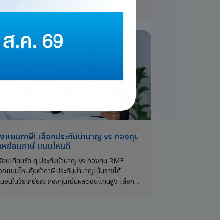
กษามีทั้งผ่าตัด เคมีบำบัด และยามุ่งเป้า ตามความ
นแรง
งแผนภาษี! เลือกประกันบำนาญ vs กองทุน
หย่อนภาษี แบบไหนดี
รียบเทียบชัด ๆ ประกันบำนาญ vs กองทุน RMF
ือกแบบไหนคุ้มค่าภาษี ประกันบำนาญเน้นรายได้
่นอนในวัยเกษียณ กองทุนเน้นผลตอบแทนสูง เลือก
้เหมาะกับชีวิตวัยเกษียณ