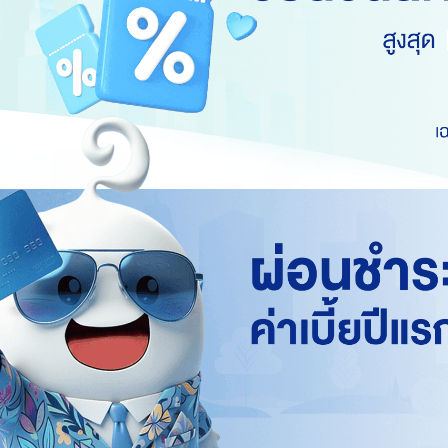
ออกกำลังกายตอนเช้า VS ตอนเย็น เวลาไหน
รั
ดีที่สุดสำหรับร่างกายเรา
ออ
ออกกำลังกายตอนเช้าช่วยเผาผลาญไขมันดีกว่า ส่วน
รั
แล
ตอนเย็นเหมาะสำหรับสร้างกล้ามเนื้อและคลายเครียด
สุ
เวลาที่ดีที่สุดขึ้นอยู่กับเป้าหมายและไลฟ์สไตล์ของคุณ
ฉุ
รับ
อาการไข้หวัดใหญ่สายพันธุ์ A กี่วันหาย
เจ
อันตรายไหม รักษายังไง?
พ
อาการไข้หวัดใหญ่สายพันธุ์ A มักมีไข้สูงเฉียบพลัน ปวด
มะ
ย
เมื่อยตัว หายเองได้ใน 5-10 วัน หากรุนแรงอาจเสี่ยง
ระ