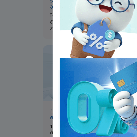
รวมโรคระบบทางเดินหายใจยอดฮิต รู้ทัน
อาการและวิธีดูแลตัวเอง
โรคระบบทางเดินหายใจยอดฮิต เช่น ไข้หวัดใหญ่ ปอด
อักเสบ หอบหืด ป้องกันได้ด้วยการสวมหน้ากากและดู
สุขอนามัย พร้อมวางแผนรับมือค่ารักษาด้วยประกัน
สุขภาพ
10 เคล็ดลับดูแลสุขภาพช่วงหน้าหนาว สำห
คนไม่อยากป่วยง่าย
10 เคล็ดลับดูแลสุขภาพช่วงหน้าหนาว เสริมภูมิคุ้มกัน
ต้านหวัด เน้นกินร้อน พักผ่อนเพียงพอ ช่วยให้ร่างกา