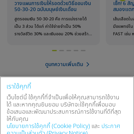
วางแผนการเงินให้รอดด้วยวิธีออมเงิน
เช็ก! 6 ส
50-30-20 ฉบับมนุษย์เงินเดือน
สมองแตกท
สูตรออมเงิน 50-30-20 คือ การแบ่งรายได้
เส้นเลือดใ
เป็น 3 ส่วน ได้แก่ ค่าใช้จ่ายจำเป็น 50%
มือแพทย์ใน 
รางวัลชีวิต 30% และเงินออม 20% ช่วยสร้าง
FAST เช่น ห
วินัยทางการเงินให้มนุษย์เงินเดือน
เพื่อรักษาชีว
ดูบทความเพิ่มเติม
เราใช้คุกกี้
แบบประกันออนไลน์
เว็บไซต์นี้ ใช้คุกกี้ที่จำเป็นเพื่อให้คุณสามารถใช้งาน
ประกันทั้งหมด
ได้ และหากคุณยินยอม บริษัทจะใช้คุกกี้เพื่อมอบ
โปรโมชัน
ประกันสะสมทรัพย์
ข้อเสนอและพัฒนาประสบการณ์การใช้งานที่ดีที่สุด
บทความ
ประกันสุขภาพ
ให้กับคุณ
วางแผนภาษี
ประกันบำนาญ
นโยบายการใช้คุกกี้ (Cookie Policy)
และ
ประกาศ
ประกันโรคร้าย
ความเป็นส่วนตัว (Privacy Notice)
ติดต่อเรา