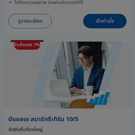
ไม่ต้องตรวจสุขภาพ จ่ายผ่านบัตรเครดิตได้
ดูรายละเอียด
เช็กค่าเบี้ย
รับส่วนลด 7%
รับส่วนลด 7%
บีแอลเอ สมาร์ทรีเทิร์น 10/5
รับเงินคืนก้อนใหญ่