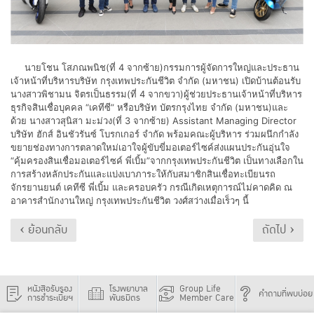
นายโชน โสภณพนิช(ที่ 4 จากซ้าย)กรรมการผู้จัดการใหญ่และประธาน
เจ้าหน้าที่บริหารบริษัท กรุงเทพประกันชีวิต จำกัด (มหาชน) เปิดบ้านต้อนรับ
นางสาวพิชามน จิตรเป็นธรรม(ที่ 4 จากขวา)ผู้ช่วยประธานเจ้าหน้าที่บริหาร
ธุรกิจสินเชื่อบุคคล “เคทีซี” หรือบริษัท บัตรกรุงไทย จำกัด (มหาชน)และ
ด้วย นางสาวสุนิสา มะม่วง(ที่ 3 จากซ้าย) Assistant Managing Director
บริษัท ฮักส์ อินชัวรันซ์ โบรกเกอร์ จํากัด พร้อมคณะผู้บริหาร ร่วมผนึกกำลัง
ขยายช่องทางการตลาดใหม่เอาใจผู้ขับขี่มอเตอร์ไซค์ส่งแผนประกันอุ่นใจ
“คุ้มครองสินเชื่อมอเตอร์ไซค์ พี่เบิ้ม”จากกรุงเทพประกันชีวิต เป็นทางเลือกใน
การสร้างหลักประกันและแบ่งเบาภาระให้กับสมาชิกสินเชื่อทะเบียนรถ
จักรยานยนต์ เคทีซี พี่เบิ้ม และครอบครัว กรณีเกิดเหตุการณ์ไม่คาดคิด ณ
อาคารสำนักงานใหญ่ กรุงเทพประกันชีวิต วงศ์สว่างเมื่อเร็วๆ นี้
‹ ย้อนกลับ
ถัดไป ›
หนังสือรับรอง
โรงพยาบาล
Group Life
คำถามที่พบบ่อย
การชำระเบี้ยฯ
พันธมิตร
Member Care