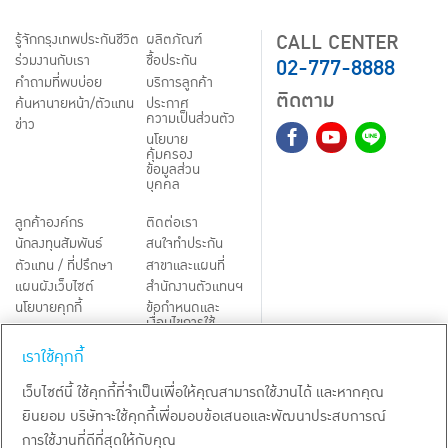
CALL CENTER
รู้จักกรุงเทพประกันชีวิต
ผลิตภัณฑ์
02-777-8888
ร่วมงานกับเรา
ชื้อประกัน
คำถามที่พบบ่อย
บริการลูกค้า
ติดตาม
ค้นหานายหน้า/ตัวแทน
ประกาศ
ความเป็นส่วนตัว
ข่าว
นโยบาย
คุ้มครอง
ข้อมูลส่วน
บุคคล
ลูกค้าองค์กร
ติดต่อเรา
นักลงทุนสัมพันธ์
สนใจทำประกัน
ตัวแทน / ที่ปรึกษา
สาขาและแผนที่
แผนผังเว็บไซต์
สำนักงานตัวแทนฯ
นโยบายคุกกี้
ข้อกำหนดและ
เงื่อนไขการใช้
Third-Party Notices
บริการ
เราใช้คุกกี้
TH
EN
เว็บไซต์นี้ ใช้คุกกี้ที่จำเป็นเพื่อให้คุณสามารถใช้งานได้ และหากคุณ
ยินยอม บริษัทจะใช้คุกกี้เพื่อมอบข้อเสนอและพัฒนาประสบการณ์
สงวนลิขสิทธิ์ พ.ศ.
2569
บริษัท กรุงเทพประกันชีวิต จำกัด (มหาชน)
การใช้งานที่ดีที่สุดให้กับคุณ