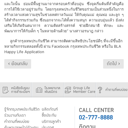
และใจนั้น ย่อมมีพื้นฐานมาจากครอบครัวที่อบอุ่น ซึ่งจุดเริ่มต้นที่สำคัญคือ
การได้ใช้เวลาอยู่ร่วมกัน โดยกรุงเทพประกันชีวิตขอร่วมเป็นส่วนหนึ่งในการ
สร้างเวลาแห่งความสุขในช่วงเทศกาลวันแม่ ให้กับคุณแม่ คุณพ่อ และลูก ๆ
ได้ทำกิจกรรมร่วมกัน ซึ่งนอกจากจะได้ทั้งความสนุก ความอบอุ่นแล้ว ยังส่ง
เสริมให้เกิดจินตนาการ ความคิดสร้างสรรค์ ช่วยฝึกสมาธิ ทักษะ และ
พัฒนาการให้กับเด็ก ๆ ในหลายด้านด้วย” นางสาวอรนาฎ กล่าว
ลูกค้ากรุงเทพประกันชีวิต สามารถติดตามสิทธิประโยชน์ดีๆ ที่จะมีขึ้นอีก
หลายกิจกรรมตลอดทั้งปี ผ่าน Facebook กรุงเทพประกันชีวิต หรือใน BLA
Happy Life Application
‹ ย้อนกลับ
ถัดไป ›
หนังสือรับรอง
โรงพยาบาล
Group Life
คำถามที่พบบ่อย
การชำระเบี้ยฯ
พันธมิตร
Member Care
CALL CENTER
รู้จักกรุงเทพประกันชีวิต
ผลิตภัณฑ์
02-777-8888
ร่วมงานกับเรา
ชื้อประกัน
คำถามที่พบบ่อย
บริการลูกค้า
ติดตาม
ค้นหานายหน้า/ตัวแทน
ประกาศ