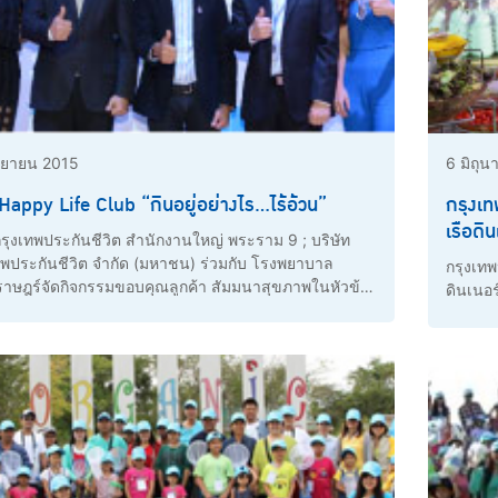
นยายน 2015
6 มิถุ
BLA Happy Life Club “กินอยู่อย่างไร...ไร้อ้วน”
กรุงเท
เรือดิ
ุงเทพประกันชีวิต สำนักงานใหญ่ พระราม 9 ; บริษัท
ทพประกันชีวิต จำกัด (มหาชน) ร่วมกับ โรงพยาบาล
กรุงเทพ
ราษฎร์จัดกิจกรรมขอบคุณลูกค้า สัมมนาสุขภาพในหัวข้อ
ดินเนอร
ู่อย่างไร...ไร้อ้วน” เป็นอีกหนึ่งกิจกรรมของ BLA Happy
ุขมากกว่า” โดยมี นพ.มนต์
ัศวนพเกียรติ ที่ปรึกษากรรมการผู้จัดการใหญ่ ด้านการ
ป็น
านเปิดงาน