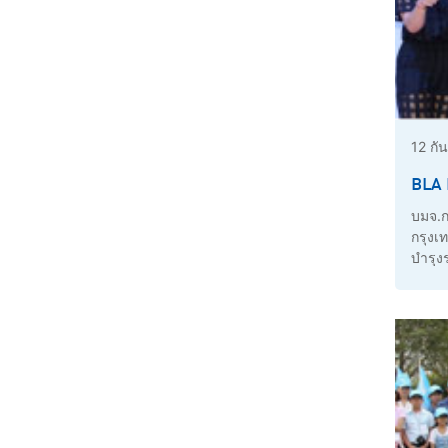
12 กั
บมจ.กร
กรุงเ
บำรุง
“กินอย
Life Club “คลับเพื่อชีวิตที่มีความส
สรร อ
แพทย์ บริษัท กรุงเทพประกันชีวิต จำกัด (มหาชน) ให้เกียรติเ
ประธ