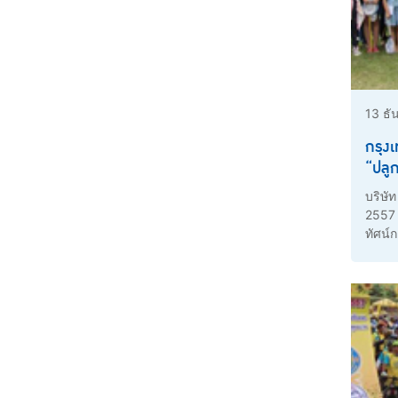
13 ธั
กรุง
“ปลูก
พาหนู
บริษัท
ประส
2557 
ทัศน์ก