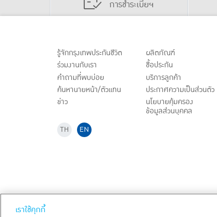
การชำระเบี้ยฯ
รู้จักกรุงเทพประกันชีวิต
ผลิตภัณฑ์
ร่วมงานกับเรา
ชื้อประกัน
คำถามที่พบบ่อย
บริการลูกค้า
ค้นหานายหน้า/ตัวแทน
ประกาศ
ความเป็นส่วนตัว
ข่าว
นโยบายคุ้มครอง
ข้อมูลส่วนบุคคล
TH
EN
สงวนลิขสิทธิ์ พ.ศ.
2569
บริษัท กรุงเทพประกันชีวิต จำกัด (ม
เราใช้คุกกี้