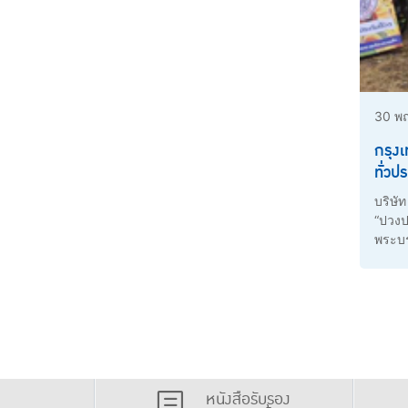
30 พฤ
กรุง
ทั่วป
สุขภ
บริษั
“ปวงป
พระบร
หนังสือรับรอง