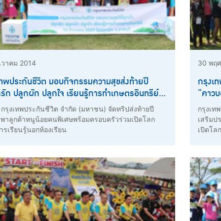
นวาคม 2014
30 พฤศ
เทพประกันชีวิต มอบกิจกรรมความสุขส่งท้ายปี
กรุงเท
รัก ปลูกผัก ปลูกใจ เรียนรู้การทำเกษตรอินทรีย์”
“คาวบอ
น้อยเปิดโลกทัศน์การเรียนรู้ พร้อมสร้างเสริม
พร้อม
 กรุงเทพประกันชีวิต จำกัด (มหาชน) จัดทริปส่งท้ายปี
กรุงเทพ
บการณ์ชีวิต
โชคชั
พาลูกค้าหนูน้อยคนพิเศษพร้อมครอบครัวร่วมเปิดโลก
เสริมป
ารเรียนรู้นอกห้องเรียน
เปิดโลก