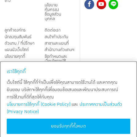
ข่าว
นโยบาย
คุ้มครอง
ข้อมูลส่วน
บุคคล
ลูกค้าองค์กร
ติดต่อเรา
นักลงทุนสัมพันธ์
สนใจทำประกัน
ตัวแทน / ที่ปรึกษา
สาขาและแผนที่
แผนผังเว็บไซต์
สำนักงานตัวแทนฯ
นโยบายคุกกี้
ข้อกำหนดและ
เงื่อนไขการใช้
Third-Party Notices
บริการ
เราใช้คุกกี้
TH
EN
เว็บไซต์นี้ ใช้คุกกี้ที่จำเป็นเพื่อให้คุณสามารถใช้งานได้ และหากคุณ
ยินยอม บริษัทจะใช้คุกกี้เพื่อมอบข้อเสนอและพัฒนาประสบการณ์
สงวนลิขสิทธิ์ พ.ศ.
2569
บริษัท กรุงเทพประกันชีวิต จำกัด (มหาชน)
การใช้งานที่ดีที่สุดให้กับคุณ
นโยบายการใช้คุกกี้ (Cookie Policy)
และ
ประกาศความเป็นส่วนตัว
(Privacy Notice)
ยอมรับคุกกี้ทั้งหมด