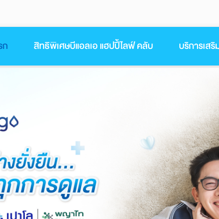
รก
สิทธิพิเศษบีแอลเอ แฮปปี้ไลฟ์ คลับ
บริการเสริ