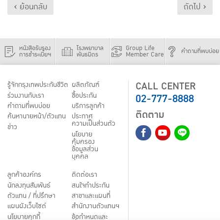
‹ ย้อนกลับ
ถัดไป ›
หนังสือรับรอง
โรงพยาบาล
Group Life
คำถามที่พบบ่อย
การชำระเบี้ยฯ
พันธมิตร
Member Care
CALL CENTER
รู้จักกรุงเทพประกันชีวิต
ผลิตภัณฑ์
02-777-8888
ร่วมงานกับเรา
ชื้อประกัน
คำถามที่พบบ่อย
บริการลูกค้า
ติดตาม
ค้นหานายหน้า/ตัวแทน
ประกาศ
ความเป็นส่วนตัว
ข่าว
นโยบาย
คุ้มครอง
ข้อมูลส่วน
บุคคล
ลูกค้าองค์กร
ติดต่อเรา
นักลงทุนสัมพันธ์
สนใจทำประกัน
ตัวแทน / ที่ปรึกษา
สาขาและแผนที่
แผนผังเว็บไซต์
สำนักงานตัวแทนฯ
นโยบายคุกกี้
ข้อกำหนดและ