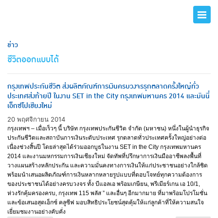
ข่าว
ชีวิตออกแบบได้
กรุงเทพประกันชีวิต ส่งผลิตภัณฑ์การเงินครบวงจรรุกตลาดครั้งใหญ่ทั่ว
ประเทศส่งท้ายปี ในงาน SET in the City กรุงเทพมหานคร 2014 และมันนี่
เอ็กซ์โปเชียงใหม่
20 พฤศจิกายน 2014
กรุงเทพฯ – เมื่อเร็วๆ นี้ บริษัท กรุงเทพประกันชีวิต จำกัด (มหาชน) หนึ่งในผู้นำธุรกิจ
ประกันชีวิตและสถาบันการเงินระดับประเทศ รุกตลาดทั่วประเทศครั้งใหญ่อย่างต่อ
เนื่องช่วงสิ้นปี โดยล่าสุดได้ร่วมออกบูธในงาน SET in the City กรุงเทพมหานคร
2014 และงานมหกรรมการเงินเชียงใหม่ จัดทัพที่ปรึกษาการเงินมืออาชีพลงพื้นที่
วางแผนสร้างหลักประกัน และความมั่นคงทางการเงินให้แก่ประชาชนอย่างใกล้ชิด
พร้อมนำเสนอผลิตภัณฑ์การเงินหลากหลายรูปแบบที่ตอบโจทย์ทุกความต้องการ
ของประชาชนได้อย่างครบวงจร ทั้ง บีแอลเอ พร้อมเกษียน, พรีเมียร์เกน เอ 10/1,
ห่วงรักคุ้มครองครบ, กรุงเทพ 115 พลัส ” และอื่นๆ อีกมากมาย ที่มาพร้อมโปรโมชั่น
และข้อเสนอสุดเอ็กซ์ คลูซีฟ มอบสิทธิประโยชน์สุดคุ้มให้แก่ลูกค้าที่ให้ความสนใจ
เยี่ยมชมงานอย่างคับคั่ง