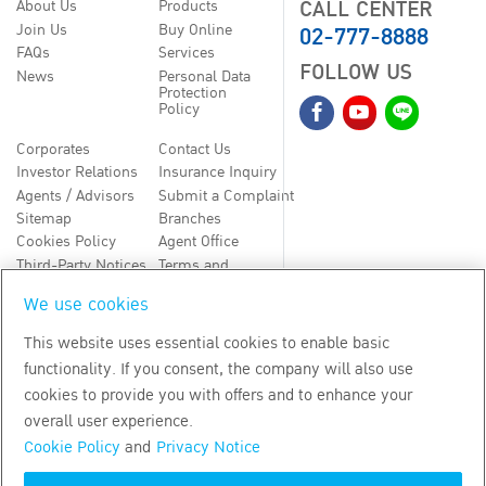
CALL CENTER
About Us
Products
02-777-8888
Join Us
Buy Online
FAQs
Services
FOLLOW US
News
Personal Data
Protection
Policy
Corporates
Contact Us
Investor Relations
Insurance Inquiry
Agents / Advisors
Submit a Complaint
Sitemap
Branches
Cookies Policy
Agent Office
Third-Party Notices
Terms and
Conditions
We use cookies
TH
EN
This website uses essential cookies to enable basic
functionality. If you consent, the company will also use
Copyright
2026
by Bangkok Life Assurance PLC
cookies to provide you with offers and to enhance your
overall user experience.
Cookie Policy
and
Privacy Notice