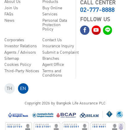
CALL CENTER
About Us
Products
02-777-8888
Join Us
Buy Online
FAQs
Services
FOLLOW US
News
Personal Data
Protection
Policy
Corporates
Contact Us
Investor Relations
Insurance Inquiry
Agents / Advisors
Submit a Complaint
Sitemap
Branches
Cookies Policy
Agent Office
Third-Party Notices
Terms and
Conditions
TH
EN
Copyright
2026
by Bangkok Life Assurance PLC