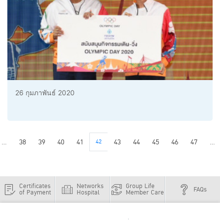
26 กุมภาพันธ์ 2020
...
38
39
40
41
42
43
44
45
46
47
...
Certificates
Networks
Group Life
FAQs
of Payment
Hospital
Member Care