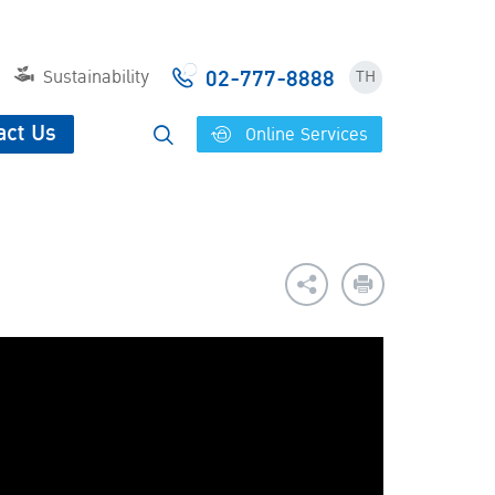
02-777-8888
Sustainability
TH
act Us
Online Services