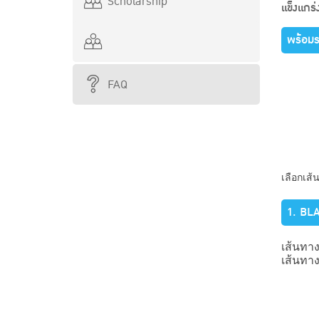
Scholarship
แข็งแกร่
พร้อม
FAQ
เลือกเส้
1. BL
เส้นทา
เส้นทา