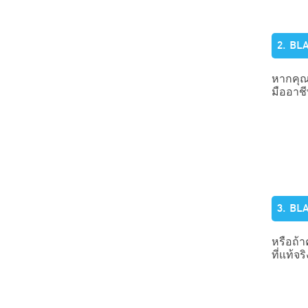
2. BL
หากคุณส
มืออาช
3. ​BL
หรือถ้า
ที่แท้