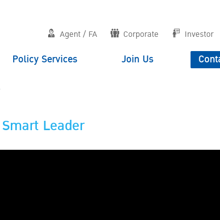
Agent / FA
Corporate
Investor
Policy Services
Join Us
Cont
 Smart Leader