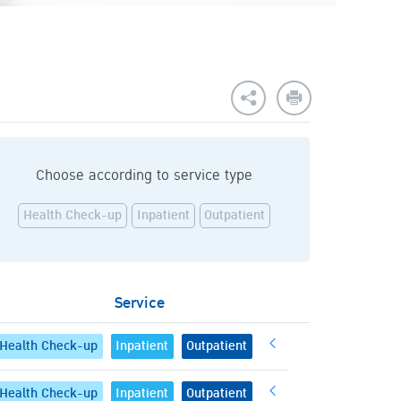
Choose according to service type
Health Check-up
Inpatient
Outpatient
Service
Health Check-up
Inpatient
Outpatient
Health Check-up
Inpatient
Outpatient