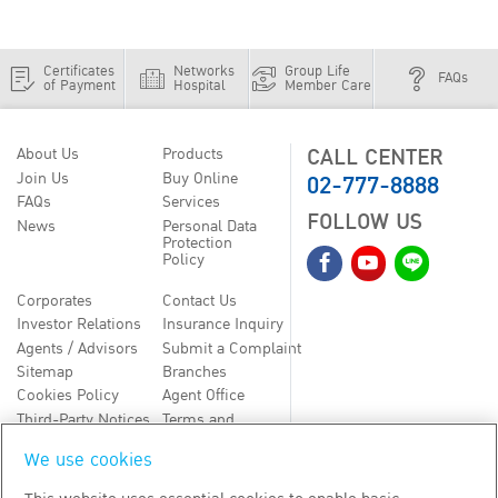
Certificates
Networks
Group Life
FAQs
of Payment
Hospital
Member Care
CALL CENTER
About Us
Products
02-777-8888
Join Us
Buy Online
FAQs
Services
FOLLOW US
News
Personal Data
Protection
Policy
Corporates
Contact Us
Investor Relations
Insurance Inquiry
Agents / Advisors
Submit a Complaint
Sitemap
Branches
Cookies Policy
Agent Office
Third-Party Notices
Terms and
Conditions
We use cookies
TH
EN