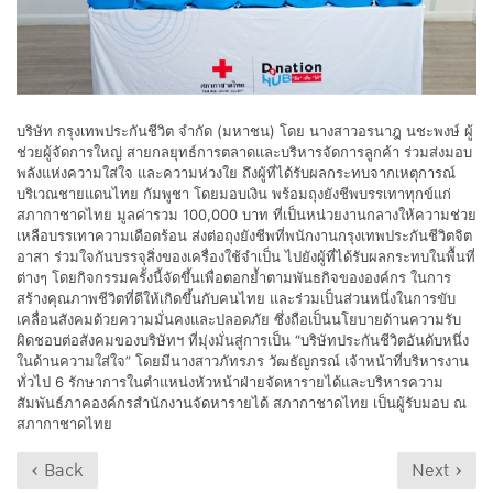
บริษัท กรุงเทพประกันชีวิต จำกัด (มหาชน) โดย นางสาวอรนาฎ นชะพงษ์ ผู้
ช่วยผู้จัดการใหญ่ สายกลยุทธ์การตลาดและบริหารจัดการลูกค้า ร่วมส่งมอบ
พลังแห่งความใส่ใจ และความห่วงใย ถึงผู้ที่ได้รับผลกระทบจากเหตุการณ์
บริเวณชายแดนไทย กัมพูชา โดยมอบเงิน พร้อมถุงยังชีพบรรเทาทุกข์แก่
สภากาชาดไทย มูลค่ารวม 100,000 บาท ที่เป็นหน่วยงานกลางให้ความช่วย
เหลือบรรเทาความเดือดร้อน ส่งต่อถุงยังชีพที่พนักงานกรุงเทพประกันชีวิตจิต
อาสา ร่วมใจกันบรรจุสิ่งของเครื่องใช้จำเป็น ไปยังผู้ที่ได้รับผลกระทบในพื้นที่
ต่างๆ โดยกิจกรรมครั้งนี้จัดขึ้นเพื่อตอกย้ำตามพันธกิจขององค์กร ในการ
สร้างคุณภาพชีวิตที่ดีให้เกิดขึ้นกับคนไทย และร่วมเป็นส่วนหนึ่งในการขับ
เคลื่อนสังคมด้วยความมั่นคงและปลอดภัย ซึ่งถือเป็นนโยบายด้านความรับ
ผิดชอบต่อสังคมของบริษัทฯ ที่มุ่งมั่นสู่การเป็น “บริษัทประกันชีวิตอันดับหนึ่ง
ในด้านความใส่ใจ” โดยมีนางสาวภัทรภร วัฒธัญกรณ์ เจ้าหน้าที่บริหารงาน
ทั่วไป 6 รักษาการในตำแหน่งหัวหน้าฝ่ายจัดหารายได้และบริหารความ
สัมพันธ์ภาคองค์กรสำนักงานจัดหารายได้ สภากาชาดไทย เป็นผู้รับมอบ ณ
สภากาชาดไทย
‹ Back
Next ›