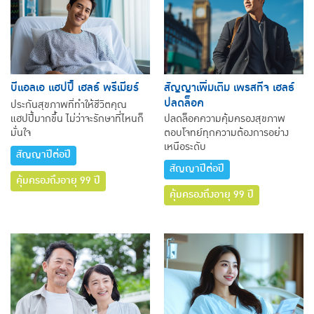
บีแอลเอ แฮปปี้ เฮลธ์ พรีเมียร์
สัญญาเพิ่มเติม เพรสทีจ เฮลธ์
ปลดล็อค
ประกันสุขภาพที่ทำให้ชีวิตคุณ
แฮปปี้มากขึ้น ไม่ว่าจะรักษาที่ไหนก็
ปลดล็อคความคุ้มครองสุขภาพ
มั่นใจ
ตอบโจทย์ทุกความต้องการอย่าง
เหนือระดับ
สัญญาปีต่อปี
สัญญาปีต่อปี
คุ้มครองถึงอายุ 99 ปี
คุ้มครองถึงอายุ 99 ปี