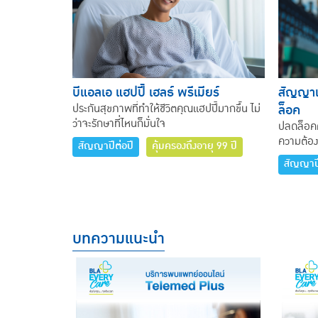
บีแอลเอ แฮปปี้ เฮลธ์ พรีเมียร์
สัญญาเพ
ล็อค
ประกันสุขภาพที่ทำให้ชีวิตคุณแฮปปี้มากขึ้น ไม่
ว่าจะรักษาที่ไหนก็มั่นใจ
ปลดล็อค
ความต้อง
สัญญาปีต่อปี
คุ้มครองถึงอายุ 99 ปี
สัญญาปี
บทความแนะนำ