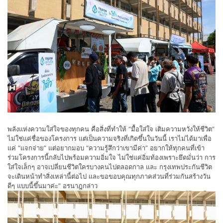
พลังแห่งความใส่ใจของทุกคน คือสิ่งที่ทำให้ “มื้อใส่ใจ เติมความหวังให้ชีวิต”
ไม่ใช่แค่ชื่อของโครงการ แต่เป็นความจริงที่เกิดขึ้นในวันนี้ เราไม่ได้มาเพื่อ
แค่ “แจกจ่าย” แต่อยากมอบ “ความรู้สึกว่าเขามีค่า” อยากให้ทุกคนที่เข้า
ร่วมโครงการนี้กลับไปพร้อมความอิ่มใจ ไม่ใช่แค่อิ่มท้องเพราะยึดมั่นว่า การ
ใส่ใจเล็กๆ อาจเปลี่ยนชีวิตใครบางคนไปตลอดกาล และ กรุงเทพประกันชีวิต
จะเดินหน้าทำสิ่งเหล่านี้ต่อไป และขอขอบคุณทุกภาคส่วนที่ร่วมกันสร้างวัน
ดีๆ แบบนี้ขึ้นมาค่ะ” อรนาฎกล่าว