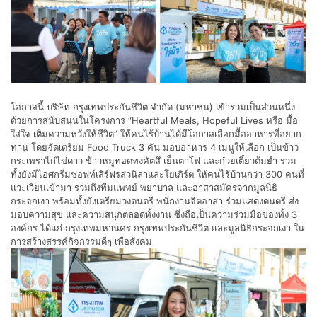
โอกาสนี้ บริษัท กรุงเทพประกันชีวิต จำกัด (มหาชน) เข้าร่วมเป็นส่วนหนึ่ง
ด้วยการสนับสนุนในโครงการ “Heartful Meals, Hopeful Lives หรือ มื้อ
ใส่ใจ เติมความหวังให้ชีวิต” ให้คนไร้บ้านได้มีโอกาสเลือกมื้ออาหารที่อยาก
ทาน โดยจัดเตรียม Food Truck 3 คัน มอบอาหาร 4 เมนูให้เลือก เป็นข้าว
กระเพราไก่ไข่ดาว ข้าวหมูทอดทงคัตสึ เย็นตาโฟ และก๋วยเตี๋ยวต้มยำ รวม
ทั้งยังมีไอศกรีมซอฟท์เสิร์ฟรสวนิลาและโยเกิร์ต ให้คนไร้บ้านกว่า 300 คนที่
แวะเวียนเข้ามา รวมถึงทีมแพทย์ พยาบาล และอาสาสมัครจากมูลนิธิ
กระจกเงา พร้อมทั้งยังเตรียมวงดนตรี พนักงานจิตอาสา ร่วมแสดงดนตรี ส่ง
มอบความสุข และความสนุกตลอดทั้งงาน ซึ่งถือเป็นความร่วมมือของทั้ง 3
องค์กร ได้แก่ กรุงเทพมหานคร กรุงเทพประกันชีวิต และมูลนิธิกระจกเงา ใน
การสร้างสรรค์กิจกรรมดีๆ เพื่อสังคม