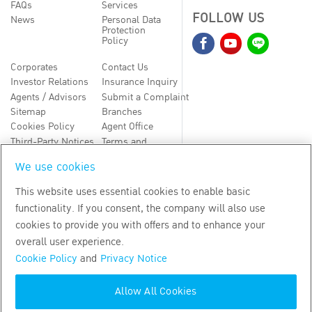
FAQs
Services
FOLLOW US
News
Personal Data
Protection
Policy
Corporates
Contact Us
Investor Relations
Insurance Inquiry
Agents / Advisors
Submit a Complaint
Sitemap
Branches
Cookies Policy
Agent Office
Third-Party Notices
Terms and
Conditions
We use cookies
TH
EN
This website uses essential cookies to enable basic
functionality. If you consent, the company will also use
Copyright
2026
by Bangkok Life Assurance PLC
cookies to provide you with offers and to enhance your
overall user experience.
Cookie Policy
and
Privacy Notice
Allow All Cookies