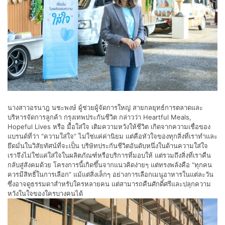
นางสาวอรนาฎ นชะพงษ์ ผู้ช่วยผู้จัดการใหญ่ สายกลยุทธ์การตลาดและ
บริหารจัดการลูกค้า กรุงเทพประกันชีวิต กล่าวว่า Heartful Meals,
Hopeful Lives หรือ มื้อใส่ใจ เติมความหวังให้ชีวิต เกิดจากความเชื่อของ
แบรนด์ที่ว่า “ความใส่ใจ” ไม่ใช่แค่ค่านิยม แต่คือหัวใจของทุกสิ่งที่เราทำและ
ยึดมั่นในวิสัยทัศน์ที่จะเป็น บริษัทประกันชีวิตอันดับหนึ่งในด้านความใส่ใจ
เราจึงไม่ใช่แค่ใส่ใจในผลิตภัณฑ์หรือบริการที่มอบให้ แต่รวมถึงสิ่งที่เราคืน
กลับสู่สังคมด้วย โครงการนี้เกิดขึ้นจากแนวคิดง่ายๆ แต่ทรงพลังคือ “ทุกคน
ควรมีสิทธิ์ในการเลือก” แม้แต่สิ่งเล็กๆ อย่างการเลือกเมนูอาหารในแต่ละวัน
ซึ่งอาจดูธรรมดาสำหรับใครหลายคน แต่สามารถคืนศักดิ์ศรีและปลุกความ
หวังในใจของใครบางคนได้