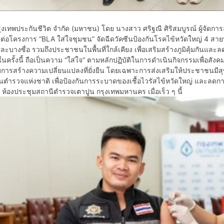
รุงเทพประกันชีวิต จำกัด (มหาชน) โดย นางสาว ศริฐณี ศิริสมบูรณ์ ผู้จัดก
่อโครงการ “BLA ใส่ใจชุมชน” จัดฉีดวัคซีนป้องกันโรคไข้หวัดใหญ่ 4 สายพันธ
ะบางซื่อ รวมถึงประชาชนในพื้นที่ใกล้เคียง เพื่อเสริมสร้างภูมิคุ้มกันแล
นครั้งนี้ ถือเป็นความ “ใส่ใจ” ตามหลักปฏิบัติในการดำเนินกิจกรรมเพื่อส
บการสร้างความเปลี่ยนแปลงที่ยั่งยืน โดยเฉพาะการส่งเสริมให้ประชาชนม
นตำรวจแห่งชาติ เพื่อป้องกันการระบาดของเชื้อไวรัสไข้หวัดใหญ่ และลด
ณ ห้องประชุมสถานีตำรวจเตาปูน กรุงเทพมหานคร เมื่อเร็ว ๆ นี้