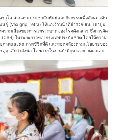
ารอาวุโส ส่วนงานประชาสัมพันธ์และกิจกรรมเพื่อสังคม เดิน
ุ์ (Vaxigrip Tetra) ให้แก่เจ้าหน้าที่ตำรวจ สน. เตาปูน
ะลดความเสี่ยงของการแพร่ระบาดของโรคดังกล่าว ซึ่งการจัด
ังคม (CSR) ในระยะยาวของกรุงเทพประกันชีวิต โดยให้ความ
ีสุขภาพและคุณภาพชีวิตที่ดี และสอดคล้องตามนโยบายของ
การสูญเสียกำลังพล โดยภายในงานยังมีบูท แจกยาดม และ