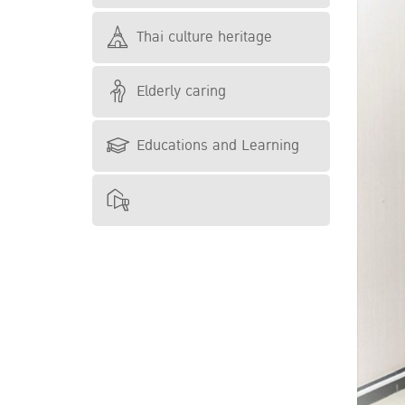
Thai culture heritage
Elderly caring
Educations and Learning