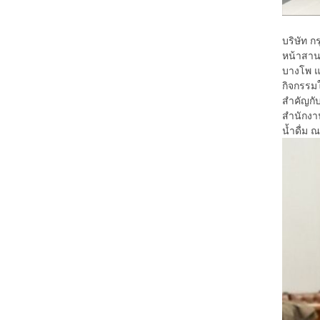
บริษัท ก
หน้าสานต
บางโพ แล
กิจกรรมใ
สำคัญกั
สำนักงา
น้ำดื่ม 