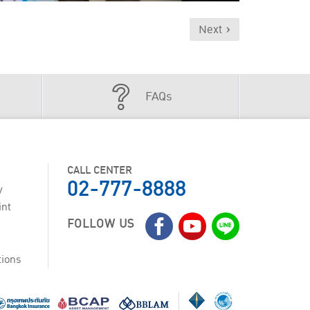
Next ›
FAQs
CALL CENTER
02-777-8888
y
int
FOLLOW US
tions