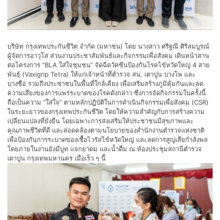
บริษัท กรุงเทพประกันชีวิต จำกัด (มหาชน) โดย นางสาว ศริฐณี ศิริสมบูรณ์
ผู้จัดการอาวุโส ส่วนงานประชาสัมพันธ์และกิจกรรมเพื่อสังคม เดินหน้าสาน
ต่อโครงการ “BLA ใส่ใจชุมชน” จัดฉีดวัคซีนป้องกันโรคไข้หวัดใหญ่ 4 สาย
พันธุ์ (Vaxigrip Tetra) ให้แก่เจ้าหน้าที่ตำรวจ สน. เตาปูน บางโพ และ
บางซื่อ รวมถึงประชาชนในพื้นที่ใกล้เคียง เพื่อเสริมสร้างภูมิคุ้มกันและลด
ความเสี่ยงของการแพร่ระบาดของโรคดังกล่าว ซึ่งการจัดกิจกรรมในครั้งนี้
ถือเป็นความ “ใส่ใจ” ตามหลักปฏิบัติในการดำเนินกิจกรรมเพื่อสังคม (CSR)
ในระยะยาวของกรุงเทพประกันชีวิต โดยให้ความสำคัญกับการสร้างความ
เปลี่ยนแปลงที่ยั่งยืน โดยเฉพาะการส่งเสริมให้ประชาชนมีสุขภาพและ
คุณภาพชีวิตที่ดี และสอดคล้องตามนโยบายของสำนักงานตำรวจแห่งชาติ
เพื่อป้องกันการระบาดของเชื้อไวรัสไข้หวัดใหญ่ และลดการสูญเสียกำลังพล
โดยภายในงานยังมีบูท แจกยาดม และน้ำดื่ม ณ ห้องประชุมสถานีตำรวจ
เตาปูน กรุงเทพมหานคร เมื่อเร็ว ๆ นี้