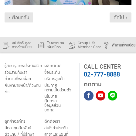
‹ ย้อนกลับ
ถัดไป ›
หนังสือรับรอง
โรงพยาบาล
Group Life
คำถามที่พบบ่อย
การชำระเบี้ยฯ
พันธมิตร
Member Care
CALL CENTER
รู้จักกรุงเทพประกันชีวิต
ผลิตภัณฑ์
02-777-8888
ร่วมงานกับเรา
ชื้อประกัน
คำถามที่พบบ่อย
บริการลูกค้า
ติดตาม
ค้นหานายหน้า/ตัวแทน
ประกาศ
ความเป็นส่วนตัว
ข่าว
นโยบาย
คุ้มครอง
ข้อมูลส่วน
บุคคล
ลูกค้าองค์กร
ติดต่อเรา
นักลงทุนสัมพันธ์
สนใจทำประกัน
ตัวแทน / ที่ปรึกษา
สาขาและแผนที่