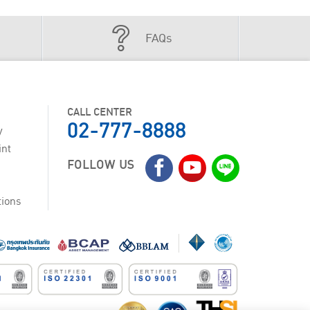
FAQs
CALL CENTER
02-777-8888
y
int
FOLLOW US
tions