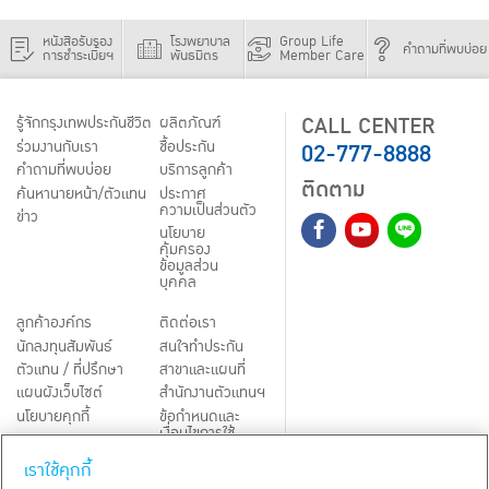
หนังสือรับรอง
โรงพยาบาล
Group Life
คำถามที่พบบ่อย
การชำระเบี้ยฯ
พันธมิตร
Member Care
CALL CENTER
รู้จักกรุงเทพประกันชีวิต
ผลิตภัณฑ์
02-777-8888
ร่วมงานกับเรา
ชื้อประกัน
คำถามที่พบบ่อย
บริการลูกค้า
ติดตาม
ค้นหานายหน้า/ตัวแทน
ประกาศ
ความเป็นส่วนตัว
ข่าว
นโยบาย
คุ้มครอง
ข้อมูลส่วน
บุคคล
ลูกค้าองค์กร
ติดต่อเรา
นักลงทุนสัมพันธ์
สนใจทำประกัน
ตัวแทน / ที่ปรึกษา
สาขาและแผนที่
แผนผังเว็บไซต์
สำนักงานตัวแทนฯ
นโยบายคุกกี้
ข้อกำหนดและ
เงื่อนไขการใช้
Third-Party Notices
บริการ
เราใช้คุกกี้