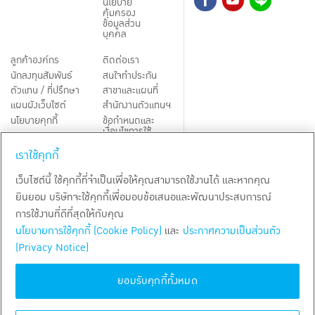
นโยบาย
คุ้มครอง
ข้อมูลส่วน
บุคคล
ลูกค้าองค์กร
ติดต่อเรา
นักลงทุนสัมพันธ์
สนใจทำประกัน
ตัวแทน / ที่ปรึกษา
สาขาและแผนที่
แผนผังเว็บไซต์
สำนักงานตัวแทนฯ
นโยบายคุกกี้
ข้อกำหนดและ
เงื่อนไขการใช้
Third-Party Notices
บริการ
เราใช้คุกกี้
TH
EN
เว็บไซต์นี้ ใช้คุกกี้ที่จำเป็นเพื่อให้คุณสามารถใช้งานได้ และหากคุณ
ยินยอม บริษัทจะใช้คุกกี้เพื่อมอบข้อเสนอและพัฒนาประสบการณ์
สงวนลิขสิทธิ์ พ.ศ.
2569
บริษัท กรุงเทพประกันชีวิต จำกัด (มหาชน)
การใช้งานที่ดีที่สุดให้กับคุณ
นโยบายการใช้คุกกี้ (Cookie Policy)
และ
ประกาศความเป็นส่วนตัว
(Privacy Notice)
ยอมรับคุกกี้ทั้งหมด