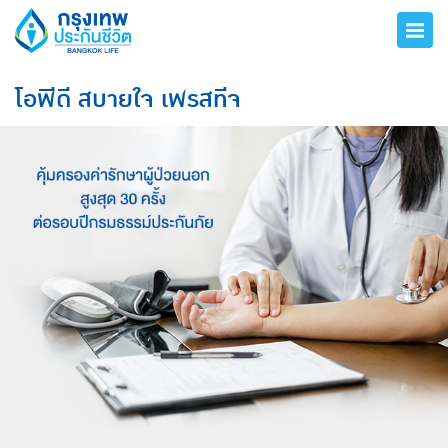
โอพีดี สบายใจ เพรสทีจ