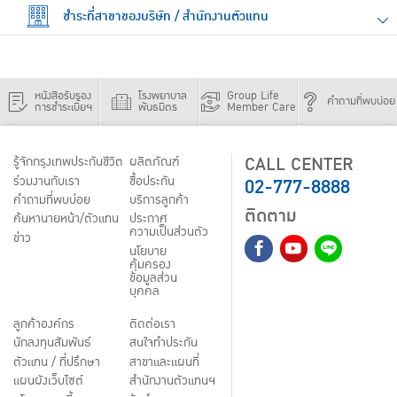
ชำระที่สาขาของบริษัท / สำนักงานตัวแทน
หนังสือรับรอง
โรงพยาบาล
Group Life
คำถามที่พบบ่อย
การชำระเบี้ยฯ
พันธมิตร
Member Care
CALL CENTER
รู้จักกรุงเทพประกันชีวิต
ผลิตภัณฑ์
02-777-8888
ร่วมงานกับเรา
ชื้อประกัน
คำถามที่พบบ่อย
บริการลูกค้า
ติดตาม
ค้นหานายหน้า/ตัวแทน
ประกาศ
ความเป็นส่วนตัว
ข่าว
นโยบาย
คุ้มครอง
ข้อมูลส่วน
บุคคล
ลูกค้าองค์กร
ติดต่อเรา
นักลงทุนสัมพันธ์
สนใจทำประกัน
ตัวแทน / ที่ปรึกษา
สาขาและแผนที่
แผนผังเว็บไซต์
สำนักงานตัวแทนฯ