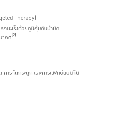
argeted Therapy)
มะเร็งด้วยภูมิคุ้มกันบำบัด
(2)
อนาคต
บัด การจัดกระดูก และการแพทย์แผนจีน