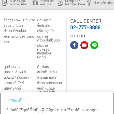
หนังสือรับรอง
โรงพยาบาล
Group Life
คำถามที่พบบ่อย
การชำระเบี้ยฯ
พันธมิตร
Member Care
CALL CENTER
รู้จักกรุงเทพประกันชีวิต
ผลิตภัณฑ์
02-777-8888
ร่วมงานกับเรา
ชื้อประกัน
คำถามที่พบบ่อย
บริการลูกค้า
ติดตาม
ค้นหานายหน้า/ตัวแทน
ประกาศ
ความเป็นส่วนตัว
ข่าว
นโยบาย
คุ้มครอง
ข้อมูลส่วน
บุคคล
ลูกค้าองค์กร
ติดต่อเรา
นักลงทุนสัมพันธ์
สนใจทำประกัน
ตัวแทน / ที่ปรึกษา
สาขาและแผนที่
แผนผังเว็บไซต์
สำนักงานตัวแทนฯ
นโยบายคุกกี้
ข้อกำหนดและ
เงื่อนไขการใช้
Third-Party Notices
บริการ
เราใช้คุกกี้
TH
EN
เว็บไซต์นี้ ใช้คุกกี้ที่จำเป็นเพื่อให้คุณสามารถใช้งานได้ และหากคุณ