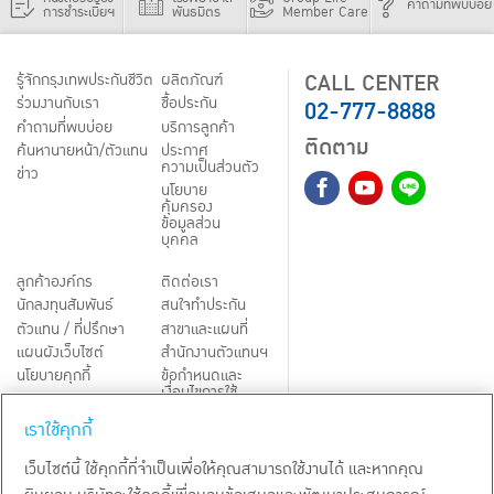
คำถามที่พบบ่อย
การชำระเบี้ยฯ
พันธมิตร
Member Care
CALL CENTER
รู้จักกรุงเทพประกันชีวิต
ผลิตภัณฑ์
02-777-8888
ร่วมงานกับเรา
ชื้อประกัน
คำถามที่พบบ่อย
บริการลูกค้า
ติดตาม
ค้นหานายหน้า/ตัวแทน
ประกาศ
ความเป็นส่วนตัว
ข่าว
นโยบาย
คุ้มครอง
ข้อมูลส่วน
บุคคล
ลูกค้าองค์กร
ติดต่อเรา
นักลงทุนสัมพันธ์
สนใจทำประกัน
ตัวแทน / ที่ปรึกษา
สาขาและแผนที่
แผนผังเว็บไซต์
สำนักงานตัวแทนฯ
นโยบายคุกกี้
ข้อกำหนดและ
เงื่อนไขการใช้
Third-Party Notices
บริการ
เราใช้คุกกี้
TH
EN
เว็บไซต์นี้ ใช้คุกกี้ที่จำเป็นเพื่อให้คุณสามารถใช้งานได้ และหากคุณ