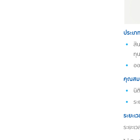
ประเภทส
สิ
ทุ
ออ
คุณสมบ
นิ
ระ
ระยะเวล
ระยะเวล