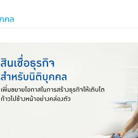
บุคคล