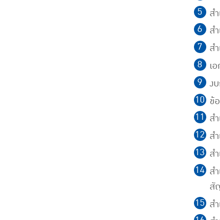
สำ
สำ
สำเ
เอ
งบ
ข้
สำ
สำ
สำ
สำ
สั
สำ