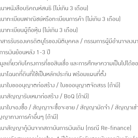
เนาหนังสือบริคณห์สนธิ (ไม่เกิน 3 เดือน)
เนาทะเบียนพาณิชย์หรือทะเบียนการค้า (ไม่เกิน 3 เดือน)
นาทะเบียนผู้ถือหุ้น (ไม่เกิน 3 เดือน)
กสารรับรองเครดิตบูโรของนิติบุคคล / กรรมการผู้มีอำนาจลงนาม 
การเงินย้อนหลัง 1-3 ปี
อมูลเกี่ยวกับโครงการที่ขอสินเชื่อ และการศึกษาความเป็นไปได้ขอ
เนาโฉนดที่ดินที่ใช้เป็นหลักประกัน พร้อมแผนที่ตั้ง
เนาใบขออนุญาตก่อสร้าง / ใบขออนุญาตจัดสรร (ถ้ามี)
เนาสัญญารับเหมาก่อสร้าง / BoQ (ถ้ามี)
เนาใบจองซื้อ / สัญญาจะซื้อจะขาย / สัญญามัดจำ / สัญญาเ
ญญาทางการค้าอื่นๆ (ถ้ามี)
เนาสัญญากู้เงินจากสถาบันการเงินเดิม (กรณี Re-finance)