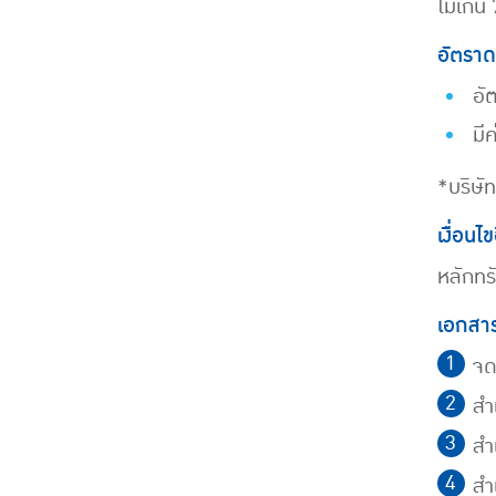
ไม่เกิน
อัตราด
อั
มี
*บริษั
เงื่อนไข
หลักทรั
เอกสา
จด
สำ
สำ
สำ