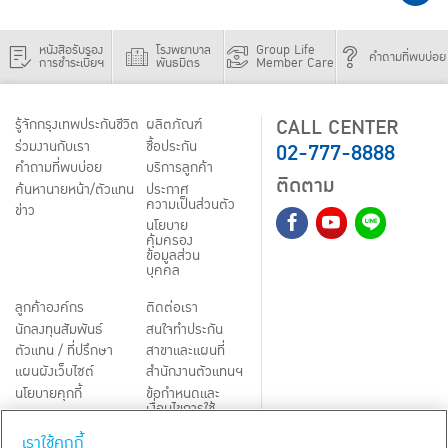
หนังสือรับรอง
โรงพยาบาล
Group Life
คำถามที่พบบ่อย
การชำระเบี้ยฯ
พันธมิตร
Member Care
CALL CENTER
รู้จักกรุงเทพประกันชีวิต
ผลิตภัณฑ์
02-777-8888
ร่วมงานกับเรา
ชื้อประกัน
คำถามที่พบบ่อย
บริการลูกค้า
ติดตาม
ค้นหานายหน้า/ตัวแทน
ประกาศ
ความเป็นส่วนตัว
ข่าว
นโยบาย
คุ้มครอง
ข้อมูลส่วน
บุคคล
ลูกค้าองค์กร
ติดต่อเรา
นักลงทุนสัมพันธ์
สนใจทำประกัน
ตัวแทน / ที่ปรึกษา
สาขาและแผนที่
แผนผังเว็บไซต์
สำนักงานตัวแทนฯ
นโยบายคุกกี้
ข้อกำหนดและ
เงื่อนไขการใช้
Third-Party Notices
บริการ
เราใช้คุกกี้