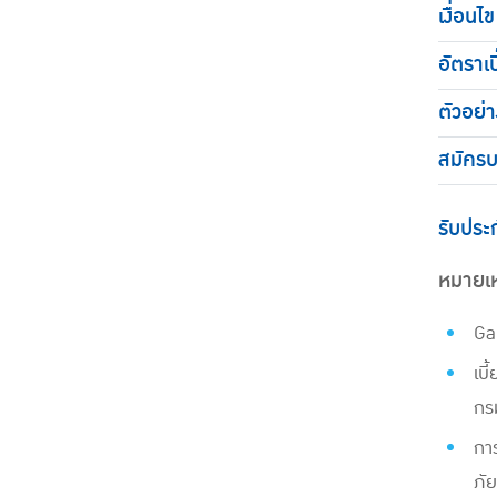
เงื่อนไข
อัตราเบ
ตัวอย่
สมัครบ
รับประ
หมายเห
Gai
เบี
กรม
การ
ภัย