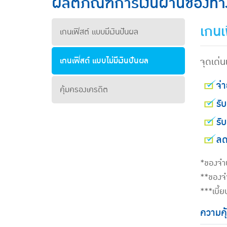
ผลิตภัณฑ์การเงินผ่านช่อง
เกนเฟ
เกนเฟิสต์ แบบมีเงินปันผล
จุดเด่
เกนเฟิสต์ แบบไม่มีเงินปันผล
จ่า
คุ้มครองเครดิต
รับ
รั
ลด
*ของจำน
**ของจำ
***เบี้
ความคุ