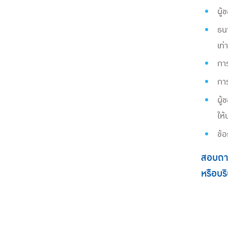
ผู้
ธนา
เท่
การ
กา
ผู้
ให
ข้อ
สอบถาม
หรือบร