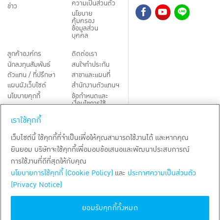
ความเป็นส่วนตัว
ข่าว
นโยบาย
คุ้มครอง
ข้อมูลส่วน
บุคคล
ลูกค้าองค์กร
ติดต่อเรา
นักลงทุนสัมพันธ์
สนใจทำประกัน
ตัวแทน / ที่ปรึกษา
สาขาและแผนที่
แผนผังเว็บไซต์
สำนักงานตัวแทนฯ
นโยบายคุกกี้
ข้อกำหนดและ
เงื่อนไขการใช้
Third-Party Notices
บริการ
เราใช้คุกกี้
TH
EN
เว็บไซต์นี้ ใช้คุกกี้ที่จำเป็นเพื่อให้คุณสามารถใช้งานได้ และหากคุณ
ยินยอม บริษัทจะใช้คุกกี้เพื่อมอบข้อเสนอและพัฒนาประสบการณ์
สงวนลิขสิทธิ์ พ.ศ.
2569
บริษัท กรุงเทพประกันชีวิต จำกัด (มหาชน)
การใช้งานที่ดีที่สุดให้กับคุณ
นโยบายการใช้คุกกี้ (Cookie Policy)
และ
ประกาศความเป็นส่วนตัว
(Privacy Notice)
ยอมรับคุกกี้ทั้งหมด