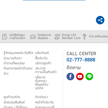
หนังสือรับรอง
โรงพยาบาล
Group Life
คำถามที่พบบ่อย
การชำระเบี้ยฯ
พันธมิตร
Member Care
CALL CENTER
รู้จักกรุงเทพประกันชีวิต
ผลิตภัณฑ์
02-777-8888
ร่วมงานกับเรา
ชื้อประกัน
คำถามที่พบบ่อย
บริการลูกค้า
ติดตาม
ค้นหานายหน้า/ตัวแทน
ประกาศ
ความเป็นส่วนตัว
ข่าว
นโยบาย
คุ้มครอง
ข้อมูลส่วน
บุคคล
ลูกค้าองค์กร
ติดต่อเรา
นักลงทุนสัมพันธ์
สนใจทำประกัน
ตัวแทน / ที่ปรึกษา
สาขาและแผนที่