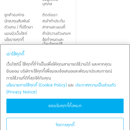
บุคคล
ลูกค้าองค์กร
ติดต่อเรา
นักลงทุนสัมพันธ์
สนใจทำประกัน
ตัวแทน / ที่ปรึกษา
สาขาและแผนที่
แผนผังเว็บไซต์
สำนักงานตัวแทนฯ
นโยบายคุกกี้
ข้อกำหนดและ
เงื่อนไขการใช้
Third-Party Notices
บริการ
เราใช้คุกกี้
TH
EN
เว็บไซต์นี้ ใช้คุกกี้ที่จำเป็นเพื่อให้คุณสามารถใช้งานได้ และหากคุณ
ยินยอม บริษัทจะใช้คุกกี้เพื่อมอบข้อเสนอและพัฒนาประสบการณ์
สงวนลิขสิทธิ์ พ.ศ.
2569
บริษัท กรุงเทพประกันชีวิต จำกัด (มหาชน)
การใช้งานที่ดีที่สุดให้กับคุณ
นโยบายการใช้คุกกี้ (Cookie Policy)
และ
ประกาศความเป็นส่วนตัว
(Privacy Notice)
ยอมรับคุกกี้ทั้งหมด
จัดการคุกกี้