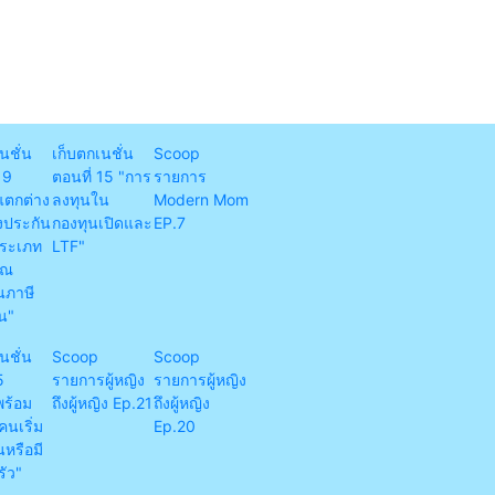
นชั่น
เก็บตกเนชั่น
Scoop
19
ตอนที่ 15 "การ
รายการ
ตกต่าง
ลงทุนใน
Modern Mom
งประกัน
กองทุนเปิดและ
EP.7
ระเภท
LTF"
คุณ
นภาษี
น"
นชั่น
Scoop
Scoop
5
รายการผู้หญิง
รายการผู้หญิง
ร้อม
ถึงผู้หญิง Ep.21
ถึงผู้หญิง
นเริ่ม
Ep.20
หรือมี
ัว"