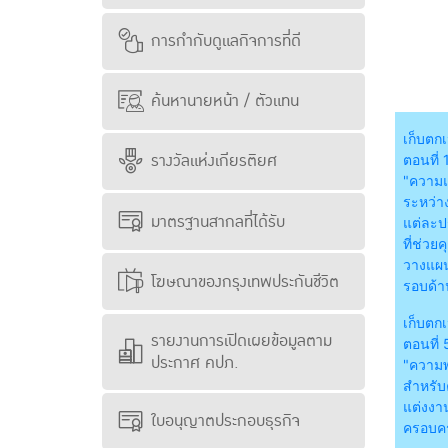
การกำกับดูแลกิจการที่ดี
ค้นหานายหน้า / ตัวแทน
เก็บตกเ
รางวัลแห่งเกียรติยศ
ตอนที่ 
"ความแ
ระหว่า
มาตรฐานสากลที่ได้รับ
แต่ละป
ที่ช่วย
วางแผ
โฆษณาของกรุงเทพประกันชีวิต
รอบด้า
เก็บตกเ
รายงานการเปิดเผยข้อมูลตาม
ตอนที่ 
ประกาศ คปภ.
"ความพ
สำหรับค
แต่งงาน
ใบอนุญาตประกอบธุรกิจ
ครอบคร