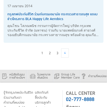
17 เมษายน 2014
กรุงเทพประกันชีวิต ร่วมกับกรมอนามัย กระทรวงสาธารณสุข แถลง
ข่าวโครงการ BLA Happy Life Aerobics
คุณโชน โสภณพนิช กรรมการผู้จัดการใหญ่ บริษัท กรุงเทพ
ประกันชีวิต จำกัด (มหาชน) ร่วมกับ นายแพทย์ณรงค์ สายวงศ์
รองอธิบดีกรมอนามัย กระทรวงสาธารณสุข พร้อมด้วย คุณเรือง
ศักดิ์ ปัญญาบดีกุล ผู้ช่วยผู้จัดการใหญ่อาวุโส สายการตลาด และ
คุณสง่า ดามาพงษ์ ผู้เชี่ยวชาญด้านโภชนาการ แถลงข่าว
โครงการ BLA Happy Life Aerobics
1
2
3
4
หนังสือรับรอง
โรงพยาบาล
Group Life
คำถามที่พบบ่อย
การชำระเบี้ยฯ
พันธมิตร
Member Care
CALL CENTER
รู้จักกรุงเทพประกันชีวิต
ผลิตภัณฑ์
02-777-8888
ร่วมงานกับเรา
ชื้อประกัน
คำถามที่พบบ่อย
บริการลูกค้า