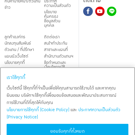
ติดตาม
ค้นหานายหน้า/ตัวแทน
ประกาศ
ความเป็นส่วนตัว
ข่าว
นโยบาย
คุ้มครอง
ข้อมูลส่วน
บุคคล
ลูกค้าองค์กร
ติดต่อเรา
นักลงทุนสัมพันธ์
สนใจทำประกัน
ตัวแทน / ที่ปรึกษา
สาขาและแผนที่
แผนผังเว็บไซต์
สำนักงานตัวแทนฯ
นโยบายคุกกี้
ข้อกำหนดและ
เงื่อนไขการใช้
Third-Party Notices
บริการ
เราใช้คุกกี้
TH
EN
เว็บไซต์นี้ ใช้คุกกี้ที่จำเป็นเพื่อให้คุณสามารถใช้งานได้ และหากคุณ
ยินยอม บริษัทจะใช้คุกกี้เพื่อมอบข้อเสนอและพัฒนาประสบการณ์
สงวนลิขสิทธิ์ พ.ศ.
2569
บริษัท กรุงเทพประกันชีวิต จำกัด (มหาชน)
การใช้งานที่ดีที่สุดให้กับคุณ
นโยบายการใช้คุกกี้ (Cookie Policy)
และ
ประกาศความเป็นส่วนตัว
(Privacy Notice)
ยอมรับคุกกี้ทั้งหมด