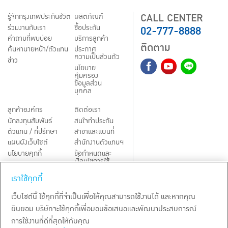
CALL CENTER
รู้จักกรุงเทพประกันชีวิต
ผลิตภัณฑ์
02-777-8888
ร่วมงานกับเรา
ชื้อประกัน
คำถามที่พบบ่อย
บริการลูกค้า
ติดตาม
ค้นหานายหน้า/ตัวแทน
ประกาศ
ความเป็นส่วนตัว
ข่าว
นโยบาย
คุ้มครอง
ข้อมูลส่วน
บุคคล
ลูกค้าองค์กร
ติดต่อเรา
นักลงทุนสัมพันธ์
สนใจทำประกัน
ตัวแทน / ที่ปรึกษา
สาขาและแผนที่
แผนผังเว็บไซต์
สำนักงานตัวแทนฯ
นโยบายคุกกี้
ข้อกำหนดและ
เงื่อนไขการใช้
Third-Party Notices
บริการ
เราใช้คุกกี้
TH
EN
เว็บไซต์นี้ ใช้คุกกี้ที่จำเป็นเพื่อให้คุณสามารถใช้งานได้ และหากคุณ
ยินยอม บริษัทจะใช้คุกกี้เพื่อมอบข้อเสนอและพัฒนาประสบการณ์
สงวนลิขสิทธิ์ พ.ศ.
2569
บริษัท กรุงเทพประกันชีวิต จำกัด (มหาชน)
การใช้งานที่ดีที่สุดให้กับคุณ