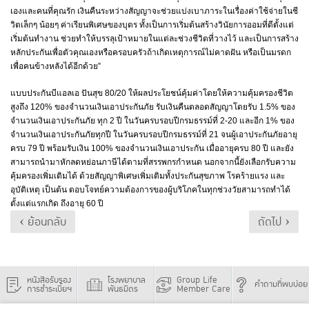
เองและคนที่คุณรัก เงินคืนระหว่างสัญญาจะช่วยแบ่งเบาภาระในเรื่องค่าใช้จ่ายในชี
วิตเล็กๆ น้อยๆ ค่าเรียนพิเศษของบุตร ทั้งเป็นการเริ่มต้นสร้างวินัยการออมที่ดีตั้งแต่
เริ่มต้นทำงาน ช่วยทำให้บรรลุเป้าหมายในแต่ละช่วงชีวิตที่วางไว้ และเป็นการสร้าง
หลักประกันเพื่อตัวคุณเองหรือครอบครัวถ้าเกิดเหตุการณ์ไม่คาดฝัน หรือเป็นมรดก
เพื่อคนข้างหลังได้อีกด้วย”
​แบบประกันบีแอลเอ ปันสุข 80/20 ให้ผลประโยชน์คุ้มค่าโดยให้ความคุ้มครองชีวิต
สูงถึง 120% ของจำนวนเงินเอาประกันภัย รับเงินคืนตลอดสัญญาโดยรับ 1.5% ของ
จำนวนเงินเอาประกันภัย ทุก 2 ปี ในวันครบรอบปีกรมธรรม์ที่ 2-20 และอีก 1% ของ
จำนวนเงินเอาประกันภัยทุกปี ในวันครบรอบปีกรมธรรม์ที่ 21 จนผู้เอาประกันภัยอายุ
ครบ 79 ปี พร้อมรับเงิน 100% ของจำนวนเงินเอาประกัน เมื่ออายุครบ 80 ปี และยัง
สามารถนำมาหักลดหย่อนภาษีได้ตามที่สรรพกรกำหนด นอกจากนี้ยังเลือกรับความ
คุ้มครองเพิ่มเติมได้ ด้วยสัญญาพิเศษเพิ่มเติมทั้งประกันสุขภาพ โรคร้ายแรง และ
อุบัติเหตุ เป็นต้น ตอบโจทย์ความต้องการของผู้บริโภคในทุกช่วงวัยสามารถทำได้
ตั้งแต่แรกเกิด ถึงอายุ 60 ปี
‹ ย้อนกลับ
ถัดไป ›
หนังสือรับรอง
โรงพยาบาล
Group Life
คำถามที่พบบ่อย
การชำระเบี้ยฯ
พันธมิตร
Member Care