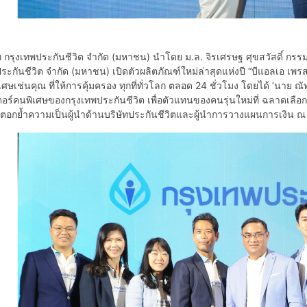
รุงเทพประกันชีวิต จำกัด (มหาชน) นำโดย ม.ล. จิรเศรษฐ ศุขสวัสดิ์ กรรม
ระกันชีวิต จำกัด (มหาชน) เปิดตัวผลิตภัณฑ์ใหม่ล่าสุดแห่งปี “บีแอลเอ เพ
ิเศษเช่นคุณ ที่ให้การคุ้มครอง ทุกที่ทั่วโลก ตลอด 24 ชั่วโมง โดยได้ ‘นาย
ตอร์คนพิเศษของกรุงเทพประกันชีวิต เพื่อตัวแทนของคนรุ่นใหม่ที่ ฉลาดเลือก 
ตอกย้ำความเป็นผู้นำด้านบริษัทประกันชีวิตและผู้นำการวางแผนการเงิน ณ เ