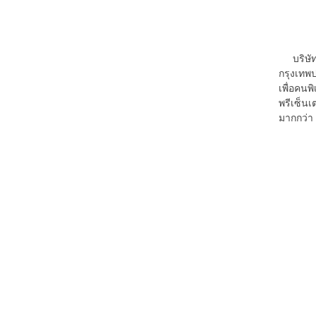
บริษัท ก
กรุงเทพป
เพื่อคนพ
พรีเซ็นเ
มากกว่า 