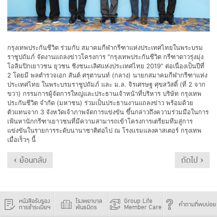
กรุงเทพประกันชีวิต ร่วมกับ สมาคมกีฬากรีฑาแห่งประเทศไทยในพระบรม
ราชูปถัมภ์ จัดงานแถลงข่าวโครงการ "กรุงเทพประกันชีวิต กรีฑาดาวรุ่งมุ่ง
โอลิมปิกเยาวชน ยุวชน ชิงชนะเลิศแห่งประเทศไทย 2019” ต่อเนื่องเป็นปีที่
2 โดยมี พลตำรวจเอก สันต์ ศรุตานนท์ (กลาง) นายกสมาคมกีฬากรีฑาแห่ง
ประเทศไทย ในพระบรมราชูปถัมภ์ และ ม.ล. จิรเศรษฐ ศุขสวัสดิ์ (ที่ 2 จาก
ขวา) กรรมการผู้จัดการใหญ่และประธานเจ้าหน้าที่บริหาร บริษัท กรุงเทพ
ประกันชีวิต จำกัด (มหาชน) ร่วมเป็นประธานงานแถลงข่าว พร้อมด้วย
ตัวแทนจาก 3 จังหวัดเจ้าภาพจัดการแข่งขัน ขึ้นกล่าวถึงความร่วมมือในการ
เฟ้นหานักกรีฑาเยาวชนที่มีความสามารถเข้าโครงการเตรียมทีมสู่การ
แข่งขันในรายการระดับนานาชาติต่อไป ณ โรงแรมแลงคาสเตอร์ กรุงเทพ
เมื่อเร็วๆ นี้
‹ ย้อนกลับ
ถัดไป ›
หนังสือรับรอง
โรงพยาบาล
Group Life
คำถามที่พบบ่อย
การชำระเบี้ยฯ
พันธมิตร
Member Care