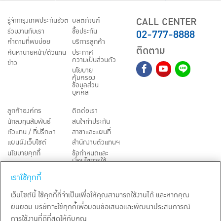
CALL CENTER
รู้จักกรุงเทพประกันชีวิต
ผลิตภัณฑ์
02-777-8888
ร่วมงานกับเรา
ชื้อประกัน
คำถามที่พบบ่อย
บริการลูกค้า
ติดตาม
ค้นหานายหน้า/ตัวแทน
ประกาศ
ความเป็นส่วนตัว
ข่าว
นโยบาย
คุ้มครอง
ข้อมูลส่วน
บุคคล
ลูกค้าองค์กร
ติดต่อเรา
นักลงทุนสัมพันธ์
สนใจทำประกัน
ตัวแทน / ที่ปรึกษา
สาขาและแผนที่
แผนผังเว็บไซต์
สำนักงานตัวแทนฯ
นโยบายคุกกี้
ข้อกำหนดและ
เงื่อนไขการใช้
Third-Party Notices
บริการ
เราใช้คุกกี้
TH
EN
เว็บไซต์นี้ ใช้คุกกี้ที่จำเป็นเพื่อให้คุณสามารถใช้งานได้ และหากคุณ
ยินยอม บริษัทจะใช้คุกกี้เพื่อมอบข้อเสนอและพัฒนาประสบการณ์
สงวนลิขสิทธิ์ พ.ศ.
2569
บริษัท กรุงเทพประกันชีวิต จำกัด (มหาชน)
การใช้งานที่ดีที่สุดให้กับคุณ