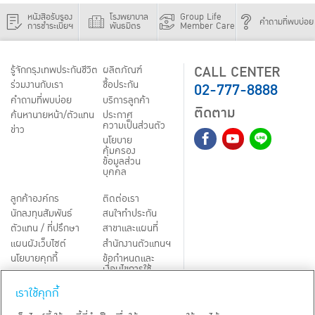
หนังสือรับรอง
โรงพยาบาล
Group Life
คำถามที่พบบ่อย
การชำระเบี้ยฯ
พันธมิตร
Member Care
CALL CENTER
รู้จักกรุงเทพประกันชีวิต
ผลิตภัณฑ์
02-777-8888
ร่วมงานกับเรา
ชื้อประกัน
คำถามที่พบบ่อย
บริการลูกค้า
ติดตาม
ค้นหานายหน้า/ตัวแทน
ประกาศ
ความเป็นส่วนตัว
ข่าว
นโยบาย
คุ้มครอง
ข้อมูลส่วน
บุคคล
ลูกค้าองค์กร
ติดต่อเรา
นักลงทุนสัมพันธ์
สนใจทำประกัน
ตัวแทน / ที่ปรึกษา
สาขาและแผนที่
แผนผังเว็บไซต์
สำนักงานตัวแทนฯ
นโยบายคุกกี้
ข้อกำหนดและ
เงื่อนไขการใช้
Third-Party Notices
บริการ
เราใช้คุกกี้
TH
EN