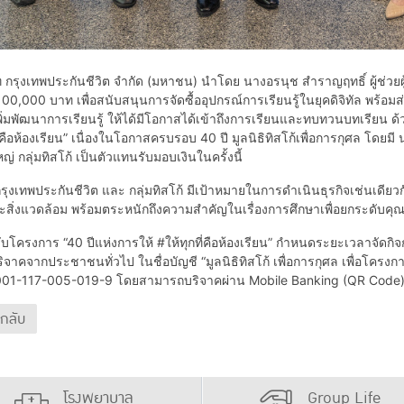
รุงเทพประกันชีวิต จำกัด (มหาชน) นำโดย นางอรนุช สำราญฤทธิ์ ผู้ช่วยผู
0,000 บาท เพื่อสนับสนุนการจัดซื้ออุปกรณ์การเรียนรู้ในยุคดิจิทัล พร้อม
ิ่มพัฒนาการเรียนรู้ ให้ได้มีโอกาสได้เข้าถึงการเรียนและทบทวนบทเรียน ด้วย
ี่คือห้องเรียน” เนื่องในโอกาสครบรอบ 40 ปี มูลนิธิทิสโก้เพื่อการกุศล โด
ญ่ กลุ่มทิสโก้ เป็นตัวแทนรับมอบเงินในครั้งนี้
รุงเทพประกันชีวิต และ กลุ่มทิสโก้ มีเป้าหมายในการดำเนินธุรกิจเช่นเดียว
สิ่งแวดล้อม พร้อมตระหนักถึงความสำคัญในเรื่องการศึกษาเพื่อยกระดับคุณภ
รงการ “40 ปีแห่งการให้ #ให้ทุกที่คือห้องเรียน” กำหนดระยะเวลาจัดกิจก
ริจาคจากประชาชนทั่วไป ในชื่อบัญชี “มูลนิธิทิสโก้ เพื่อการกุศล เพื่อโคร
0001-117-005-019-9 โดยสามารถบริจาคผ่าน Mobile Banking (QR Code)
นกลับ
โรงพยาบาล
Group Life