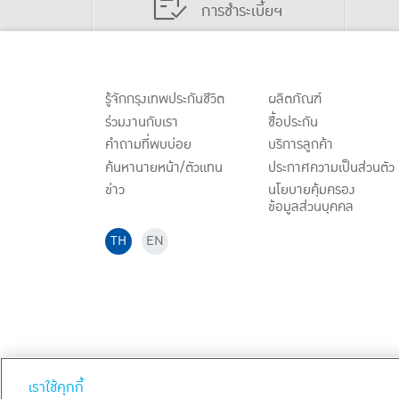
การชำระเบี้ยฯ
รู้จักกรุงเทพประกันชีวิต
ผลิตภัณฑ์
ร่วมงานกับเรา
ชื้อประกัน
คำถามที่พบบ่อย
บริการลูกค้า
ค้นหานายหน้า/ตัวแทน
ประกาศ
ความเป็นส่วนตัว
ข่าว
นโยบายคุ้มครอง
ข้อมูลส่วนบุคคล
TH
EN
สงวนลิขสิทธิ์ พ.ศ.
2569
บริษัท กรุงเทพประกันชีวิต จำกัด (ม
เราใช้คุกกี้