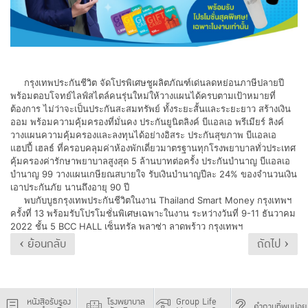
กรุงเทพประกันชีวิต จัดโปรพิเศษชูผลิตภัณฑ์เด่นลดหย่อนภาษีปลายปี
พร้อมตอบโจทย์ไลฟ์สไตล์คนรุ่นใหม่ให้วางแผนได้ครบตามเป้าหมายที่
ต้องการ ไม่ว่าจะเป็นประกันสะสมทรัพย์ ทั้งระยะสั้นและระยะยาว สร้างเงิน
ออม พร้อมความคุ้มครองที่มั่นคง ประกันยูนิตลิงค์ บีแอลเอ พรีเมียร์ ลิงค์
วางแผนความคุ้มครองและลงทุนได้อย่างอิสระ ประกันสุขภาพ บีแอลเอ
แฮปปี้ เฮลธ์ ที่ครอบคลุมค่าห้องพักเดี่ยวมาตรฐานทุกโรงพยาบาลทั่วประเทศ
คุ้มครองค่ารักษาพยาบาลสูงสุด 5 ล้านบาทต่อครั้ง ประกันบำนาญ บีแอลเอ
บำนาญ 99 วางแผนเกษียณสบายใจ รับเงินบำนาญปีละ 24% ของจำนวนเงิน
เอาประกันภัย นานถึงอายุ 90 ปี
​ พบกับบูธกรุงเทพประกันชีวิตในงาน Thailand Smart Money กรุงเทพฯ
ครั้งที่ 13 พร้อมรับโปรโมชั่นพิเศษเฉพาะในงาน ระหว่างวันที่ 9-11 ธันวาคม
2022 ชั้น 5 BCC HALL เซ็นทรัล พลาซ่า ลาดพร้าว กรุงเทพฯ
‹ ย้อนกลับ
ถัดไป ›
หนังสือรับรอง
โรงพยาบาล
Group Life
คำถามที่พบบ่อย