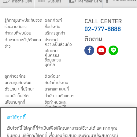
การชำระเบี้ยฯ
พันธมิตร
Member Care
CALL CENTER
รู้จักกรุงเทพประกันชีวิต
ผลิตภัณฑ์
02-777-8888
ร่วมงานกับเรา
ชื้อประกัน
คำถามที่พบบ่อย
บริการลูกค้า
ติดตาม
ค้นหานายหน้า/ตัวแทน
ประกาศ
ความเป็นส่วนตัว
ข่าว
นโยบาย
คุ้มครอง
ข้อมูลส่วน
บุคคล
ลูกค้าองค์กร
ติดต่อเรา
นักลงทุนสัมพันธ์
สนใจทำประกัน
ตัวแทน / ที่ปรึกษา
สาขาและแผนที่
แผนผังเว็บไซต์
สำนักงานตัวแทนฯ
นโยบายคุกกี้
ข้อกำหนดและ
เงื่อนไขการใช้
Third-Party Notices
บริการ
เราใช้คุกกี้
TH
EN
เว็บไซต์นี้ ใช้คุกกี้ที่จำเป็นเพื่อให้คุณสามารถใช้งานได้ และหากคุณ
ยินยอม บริษัทจะใช้คุกกี้เพื่อมอบข้อเสนอและพัฒนาประสบการณ์