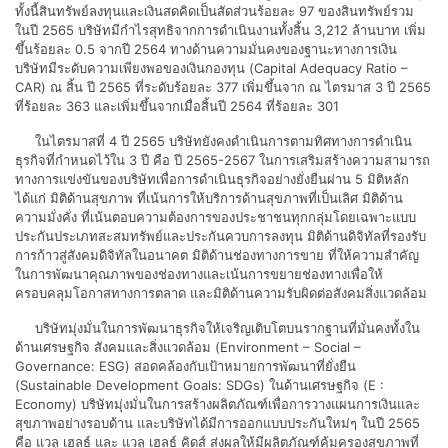
ทั้งนี้สินทรัพย์ลงทุนและเงินสดคิดเป็นสัดส่วนร้อยละ 97 ของสินทรัพย์รวม
ในปี 2565 บริษัทมีกำไรสุทธิจากการดำเนินงานทั้งสิ้น 3,212 ล้านบาท เพิ่ม
ขึ้นร้อยละ 0.5 จากปี 2564 ทางด้านความมั่นคงของฐานะทางการเงิน
บริษัทมีระดับความเพียงพอของเงินกองทุน (Capital Adequacy Ratio –
CAR) ณ สิ้น ปี 2565 ที่ระดับร้อยละ 377 เพิ่มขึ้นจาก ณ ไตรมาส 3 ปี 2565
ที่ร้อยละ 363 และเพิ่มขึ้นจากเมื่อสิ้นปี 2564 ที่ร้อยละ 301
ในไตรมาสที่ 4 ปี 2565 บริษัทยังคงดำเนินการตามทิศทางการดำเนิน
ธุรกิจที่กำหนดไว้ใน 3 ปี คือ ปี 2565-2567 ในการเสริมสร้างความสามารถ
ทางการแข่งขันของบริษัทเพื่อการดำเนินธุรกิจอย่างยั่งยืนผ่าน 5 มิติหลัก
ได้แก่ มิติด้านสุขภาพ ที่เน้นการให้บริการด้านสุขภาพที่เป็นเลิศ มิติด้าน
ความมั่งคั่ง ที่เน้นตอบความต้องการของประชาชนทุกกลุ่มโดยเฉพาะแบบ
ประกันประเภทสะสมทรัพย์และประกันควบการลงทุน มิติด้านดิจิทัลที่รองรับ
การก้าวสู่สังคมดิจิทัลในอนาคต มิติด้านช่องทางการขาย ที่ให้ความสำคัญ
ในการพัฒนาคุณภาพของช่องทางและเน้นการขยายช่องทางเพื่อให้
ครอบคลุมโอกาสทางการตลาด และมิติด้านความรับผิดต่อสังคมสิ่งแวดล้อม
บริษัทมุ่งมั่นในการพัฒนาธุรกิจให้เจริญเติบโตบนรากฐานที่มั่นคงทั้งใน
ด้านเศรษฐกิจ สังคมและสิ่งแวดล้อม (Environment – Social –
Governance: ESG) สอดคล้องกับเป้าหมายการพัฒนาที่ยั่งยืน
(Sustainable Development Goals: SDGs) ในด้านเศรษฐกิจ (E :
Economy) บริษัทมุ่งมั่นในการสร้างผลิตภัณฑ์เพื่อการวางแผนการเงินและ
สุขภาพอย่างรอบด้าน และบริษัทได้มีการออกแบบประกันใหม่ๆ ในปี 2565
คือ แวลู เฮลธ์ และ แวลู เฮลธ์ คิดส์ ส่งผลให้มีผลิตภัณฑ์คุ้มครองสุขภาพที่