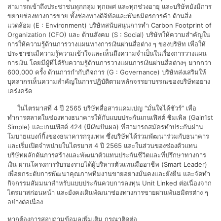
สามารถเข้าถึงประชาชนทุกกลุ่ม ทุกเพศ และทุกช่วงอายุ และบริษัทยังมีการ
ขยายช่องทางการขาย ทั้งช่องทางดิจิทัลและพันธมิตรการค้า ด้านสิ่ง
แวดล้อม (E : Environment) บริษัทสนับสนุนการทำ Carbon Footprint of
Organization (CFO) และ ด้านสังคม (S : Social) บริษัทให้ความสำคัญใน
การให้ความรู้ด้านการวางแผนทางการเงินผ่านสื่อต่าง ๆ ของบริษัท เพื่อให้
ประชาชนมีความรู้ความเข้าใจและเห็นถึงความจำเป็นในเรื่องการวางแผน
การเงิน โดยมีผู้ที่ได้รับความรู้ด้านการวางแผนการเงินผ่านสื่อต่างๆ มากกว่า
600,000 ครั้ง ด้านการกำกับกิจการ (G : Governance) บริษัทส่งเสริมให้
บุคลากรเห็นความสำคัญในการปฏิบัติตามหลักจรรยาบรรณของบริษัทอย่าง
เคร่งครัด
ในไตรมาสที่ 4 ปี 2565 บริษัทสื่อสารแคมเปญ “มั่นใจได้ชัวร์” เพื่อ
ทำการตลาดในช่องทางธนาคารให้กับแบบประกันเกนเฟิสต์ ซิมเพิล (Gain1st
Simple) และเกนเฟิสต์ 424 (มีเงินปันผล) ที่สามารถสมัครทำประกันผ่าน
โมบายแบงก์กิ้งของธนาคารกรุงเทพ ซึ่งบริษัทได้ร่วมพัฒนาร่วมกับธนาคาร
และเริ่มเปิดจำหน่ายในไตรมาส 4 ปี 2565 และในส่วนของช่องตัวแทน
บริษัทผลักดันการสร้างและพัฒนาตัวแทนประกันชีวิตและที่ปรึกษาทางการ
เงิน ผ่านโครงการรับรองรายได้ผู้บริหารตัวแทนมืออาชีพ (Smart Leader)
เพื่อยกระดับการพัฒนาคุณภาพทีมงานขายอย่างมั่นคงและยั่งยืน และจัดทำ
กิจกรรมสัมมนาสำหรับแบบประกันควบการลงทุน Unit Linked ต่อเนื่องจาก
ไตรมาสก่อนหน้า และยังคงเดินพัฒนาช่องทางการขายผ่านพันธมิตรต่าง ๆ
อย่างต่อเนื่อง
หากต้องการสอบถามข้อมูลเพิ่มเติม กรุณาติดต่อ