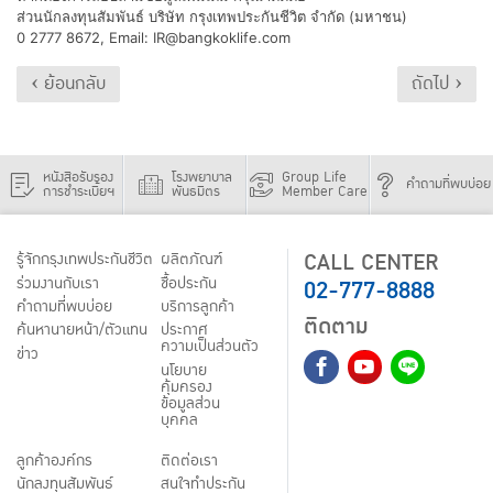
ส่วนนักลงทุนสัมพันธ์ บริษัท กรุงเทพประกันชีวิต จำกัด (มหาชน)
0 2777 8672, Email: IR@bangkoklife.com
‹ ย้อนกลับ
ถัดไป ›
หนังสือรับรอง
โรงพยาบาล
Group Life
คำถามที่พบบ่อย
การชำระเบี้ยฯ
พันธมิตร
Member Care
CALL CENTER
รู้จักกรุงเทพประกันชีวิต
ผลิตภัณฑ์
02-777-8888
ร่วมงานกับเรา
ชื้อประกัน
คำถามที่พบบ่อย
บริการลูกค้า
ติดตาม
ค้นหานายหน้า/ตัวแทน
ประกาศ
ความเป็นส่วนตัว
ข่าว
นโยบาย
คุ้มครอง
ข้อมูลส่วน
บุคคล
ลูกค้าองค์กร
ติดต่อเรา
นักลงทุนสัมพันธ์
สนใจทำประกัน