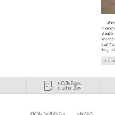
บริษัท ก
Promotio
ช่วยผู้จ
ทางการเ
ยินดี กั
ใหญ่ วงศ์
‹ ย้อ
หนังสือรับรอง
การชำระเบี้ยฯ
รู้จักกรุงเทพประกันชีวิต
ผลิตภัณฑ์