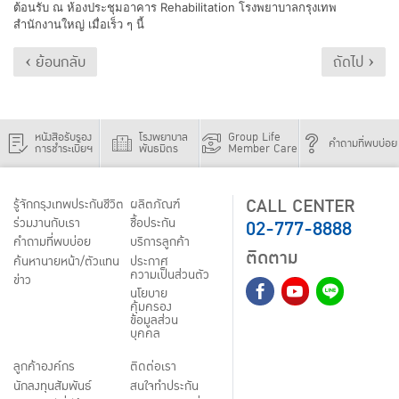
ต้อนรับ ณ ห้องประชุมอาคาร Rehabilitation โรงพยาบาลกรุงเทพ
สำนักงานใหญ่ เมื่อเร็ว ๆ นี้
‹ ย้อนกลับ
ถัดไป ›
หนังสือรับรอง
โรงพยาบาล
Group Life
คำถามที่พบบ่อย
การชำระเบี้ยฯ
พันธมิตร
Member Care
CALL CENTER
รู้จักกรุงเทพประกันชีวิต
ผลิตภัณฑ์
02-777-8888
ร่วมงานกับเรา
ชื้อประกัน
คำถามที่พบบ่อย
บริการลูกค้า
ติดตาม
ค้นหานายหน้า/ตัวแทน
ประกาศ
ความเป็นส่วนตัว
ข่าว
นโยบาย
คุ้มครอง
ข้อมูลส่วน
บุคคล
ลูกค้าองค์กร
ติดต่อเรา
นักลงทุนสัมพันธ์
สนใจทำประกัน