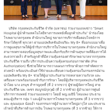
บริษัท กรุงเทพประกันชีวิต จำกัด (มหาชน) ร่วมงานแถลงข่าว “Smart
Hospital ผู้นำด้านเทคโนโลยีทางการแพทย์เพื่อลูกค้าประกัน” นำร่องโดย
โรงพยาบาลกรุงเทพ สำนักงานใหญ่ ขยายการบริการเพื่อตอบโจทย์การ
รักษาได้ทุกที่ ทุกเวลา ผ่านแอปพลิเคชันอัจฉริยะ My B+ ที่ออกแบบมาเพื่อ
การดูแลสุขภาพให้ผู้เข้ารับการบริการในโรงพยาบาลกรุงเทพ สำนักงานใหญ่
สามารถตรวจสอบข้อมูลสุขภาพและเลือกรับบริการด้านสุขภาพที่ต้องการได้
สะดวกรวดเร็ว สำหรับลูกค้าที่มีความคุ้มครองค่ารักษาพยาบาลจากกรุงเทพ
ประกันชีวิต รวมถึง บริการประเมินความคุ้มครองก่อนการผ่าตัด (Pre
Authorization) ซึ่งช่วยให้สามารถวางแผนการรักษาด้วยการทำหัตถการ
ล่วงหน้า พร้อมประเมินค่าใช้จ่ายและเทียบความคุ้มครองในกรมธรรม์ผ่าน
แอปพลิเคชัน My B+ ช่วยให้ผู้เอาประกันสามารถคลายความกังวล และ
เตรียมความพร้อมก่อนเข้ารับการรักษา โดยมีผู้บริหารกรุงเทพประกันชีวิต
นำโดย นาง อรนุช สำราญฤทธิ์ (ที่ 2 จากขวา) ผู้ช่วยผู้จัดการใหญ่ สาย
ประกันชีวิต นพ. เพชร สมบูรณ์กุลวุฒิ (ที่ 2 จากซ้าย) ผู้อำนวยการศูนย์
บริการการแพทย์ ร่วมงานแถลงข่าว โดยมี พญ.เมธินี ไหมแพง ประธาน
คณะผู้บริหาร กลุ่ม 1 และผู้อำนวยการโรงพยาบาลกรุงเทพ (ที่ 3 จากขวา)
และ คุณนฤมล น้อยอ่ำ รองกรรมการผู้อำนวยการใหญ่อาวุโส และประธาน
เจ้าหน้าที่บริหารด้านการเงิน โรงพยาบาลกรุงเทพ (ที่ 3 จากซ้าย) ให้การ