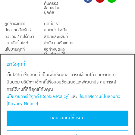
คุ้มครอง
ข้อมูลส่วน
บุคคล
ลูกค้าองค์กร
ติดต่อเรา
นักลงทุนสัมพันธ์
สนใจทำประกัน
ตัวแทน / ที่ปรึกษา
สาขาและแผนที่
แผนผังเว็บไซต์
สำนักงานตัวแทนฯ
นโยบายคุกกี้
ข้อกำหนดและ
เงื่อนไขการใช้
Third-Party Notices
บริการ
เราใช้คุกกี้
TH
EN
เว็บไซต์นี้ ใช้คุกกี้ที่จำเป็นเพื่อให้คุณสามารถใช้งานได้ และหากคุณ
ยินยอม บริษัทจะใช้คุกกี้เพื่อมอบข้อเสนอและพัฒนาประสบการณ์
สงวนลิขสิทธิ์ พ.ศ.
2569
บริษัท กรุงเทพประกันชีวิต จำกัด (มหาชน)
การใช้งานที่ดีที่สุดให้กับคุณ
นโยบายการใช้คุกกี้ (Cookie Policy)
และ
ประกาศความเป็นส่วนตัว
(Privacy Notice)
ยอมรับคุกกี้ทั้งหมด